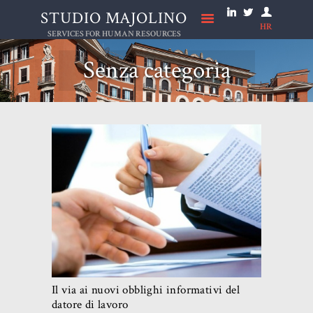
STUDIO MAJOLINO
HR
STUDIO MAJOLINO
SERVICES FOR HUMAN RESOURCES
Senza categoria
HOME
STUDIO
NEWS
SERVIZI
LAVORA CON NOI
ONLUS
CONTATTI
Il via ai nuovi obblighi informativi del
datore di lavoro