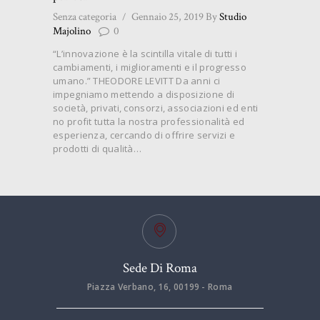
Senza categoria
Gennaio 25, 2019
By
Studio
Majolino
0
“L’innovazione è la scintilla vitale di tutti i
cambiamenti, i miglioramenti e il progresso
umano.” THEODORE LEVITT Da anni ci
impegniamo mettendo a disposizione di
società, privati, consorzi, associazioni ed enti
no profit tutta la nostra professionalità ed
esperienza, cercando di offrire servizi e
prodotti di qualità…
Sede Di Roma
Piazza Verbano, 16, 00199 - Roma