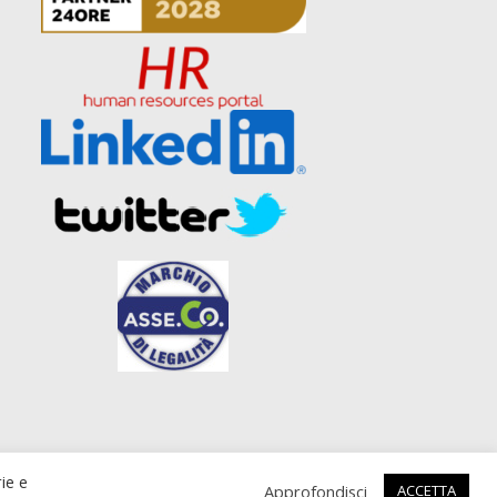
zato da
UPANE web agency Roma
rie e
Approfondisci
ACCETTA