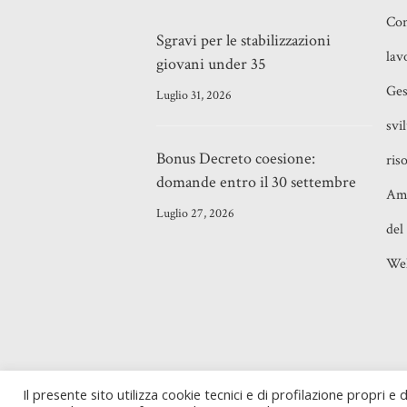
Con
Sgravi per le stabilizzazioni
lav
giovani under 35
Ges
Luglio 31, 2026
svi
Bonus Decreto coesione:
ris
domande entro il 30 settembre
Amm
Luglio 27, 2026
del
Wel
©2021
Adriano Majolino
- Piazza Verban
Il presente sito utilizza cookie tecnici e di profilazione propri e di
Milano (MI) - P. IVA 10843450585