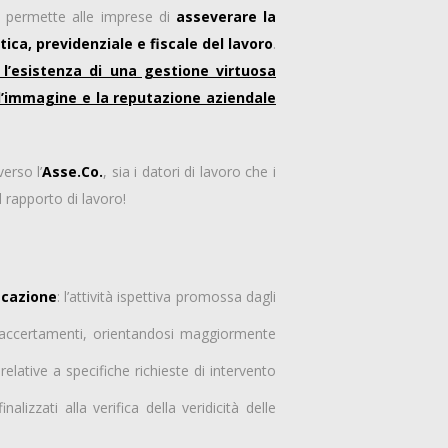
 permette alle imprese di
asseverare la
tica, previdenziale e fiscale del lavoro
.
 l’esistenza di una gestione virtuosa
l’immagine e la reputazione aziendale
erso l’
Asse.Co.
, sia i datori di lavoro che i
l rapporto di lavoro!
ficazione
: l’attività ispettiva promossa dagli
i accertamenti, orientandosi maggiormente
elative a specifiche richieste di intervento
lizzati alla verifica della veridicità delle