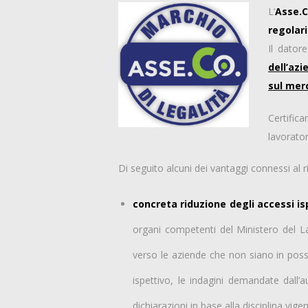
L’
Asse.C
regolari
Il dator
dell’az
sul mer
Certifica
lavorator
Di seguito alcuni dei vantaggi connessi al r
concreta riduzione degli accessi isp
organi competenti del Ministero del L
verso le aziende che non siano in posses
ispettivo, le indagini demandate dall’au
dichiarazioni in base alla disciplina vigen