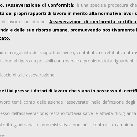
o. (Asseverazione di Conformità)
è una speciale procedura che
tà dei propri rapporti di lavoro in merito alla normativa lavoris
e di lavoro che ottiene l’
Asseverazione di conformità certifica
ienda e delle sue risorse umane, promuovendo positivamente 
cato.
ndo la regolarità dei rapporti di lavoro, contributiva e retributiva attrav
i sono al riparo da possibili controversie e problematicità riguardanti i
ilascio di tale asseverazione:
ettivi presso i datori di lavoro che siano in possesso di certi
avoro terrà conto delle aziende “asseverate” nella definizione degl
so dell’asseverazione; restano tuttavia salve le attività di vigilanza r
torità giudiziaria o amministrativa, nonché i controlli a campione fina
te;