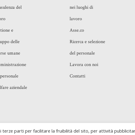
sulenza del
nei luoghi di
oro
lavoro
tione e
Asse.co
luppo delle
Ricerca e selezione
orse umane
del personale
inistrazione
Lavora con noi
 personale
Contatti
fare aziendale
o, 16 00199 Roma (RM) e Piazza IV Novembre, 4 20124
Realiz
 terze parti per facilitare la fruibilità del sito, per attività pubblicita