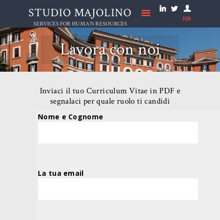
STUDIO MAJOLINO
HR
STUDIO MAJOLINO
SERVICES FOR HUMAN RESOURCES
Lavora con noi
HOME
STUDIO
NEWS
Inviaci il tuo Curriculum Vitae in PDF e
segnalaci per quale ruolo ti candidi
SERVIZI
Nome e Cognome
LAVORA CON NOI
ONLUS
CONTATTI
La tua email