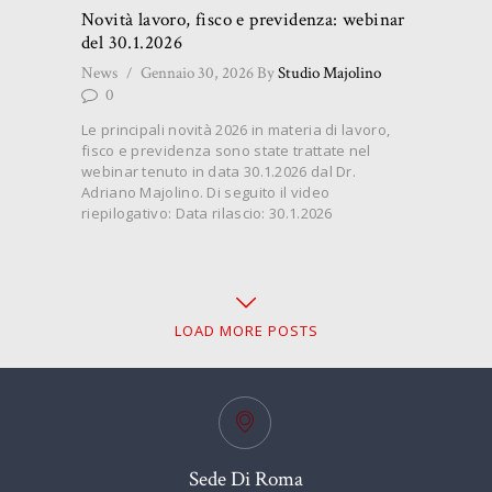
Novità lavoro, fisco e previdenza: webinar
del 30.1.2026
News
Gennaio 30, 2026
By
Studio Majolino
0
Le principali novità 2026 in materia di lavoro,
fisco e previdenza sono state trattate nel
webinar tenuto in data 30.1.2026 dal Dr.
Adriano Majolino. Di seguito il video
riepilogativo: Data rilascio: 30.1.2026
LOAD MORE POSTS
Sede Di Roma