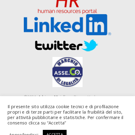
©2021
Adriano Majolino
- Piazza Verbano,
16 00199 Roma (RM) e Piazza IV Novembre, 4
Il presente sito utilizza cookie tecnici e di profilazione
20124 Milano (MI) - P. IVA 10843450585
propri e di terze parti per facilitare la fruibilità del sito,
per attività pubblicitarie e statistiche. Per confermare il
consenso clicca su “Accetta”
Approfondisci
ACCETTA