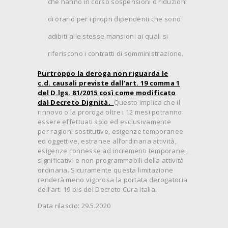
che hanno in corso sospensioni o riduzioni
di orario per i propri dipendenti che sono
adibiti alle stesse mansioni ai quali si
riferiscono i contratti di somministrazione.
Purtroppo la deroga non riguarda le
c.d. causali previste dall’art. 19 comma 1
del D.lgs. 81/2015 così come modificato
dal Decreto Dignità.
Questo implica che il
rinnovo o la proroga oltre i 12 mesi potranno
essere effettuati solo ed esclusivamente
per ragioni sostitutive, esigenze temporanee
ed oggettive, estranee all’ordinaria attività,
esigenze connesse ad incrementi temporanei,
significativi e non programmabili della attività
ordinaria. Sicuramente questa limitazione
renderà meno vigorosa la portata derogatoria
dell’art. 19 bis del Decreto Cura Italia.
Data rilascio: 29.5.2020