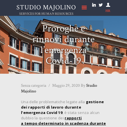
STUDIO MAJOLINO
HR
STUDIO MAJOLINO
SERVICES FOR HUMAN RESOURCES
Proroghe e
HOME
rinnovi durante
STUDIO
l’emergenza
NEWS
Covid-19
SERVIZI
LAVORA CON NOI
ONLUS
Senza categoria
Maggio 29, 2020
By
Studio
CONTATTI
Majolino
Una delle problematiche legate alla
gestione
dei rapporti di lavoro durante
l’emergenza Covid 19
, è stata senza alcun
dubbio la questione dei
rapporti
a tempo determinato in scadenza durante