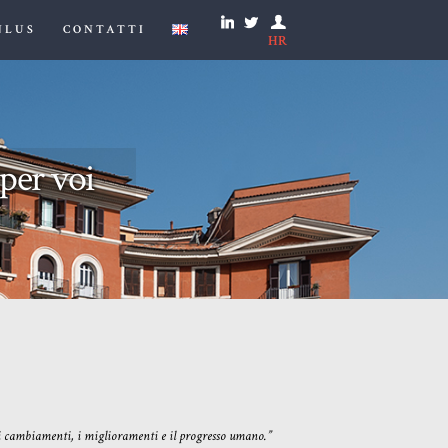
NLUS
CONTATTI
HR
per voi
i i cambiamenti
, i miglioramenti e il progresso umano
.”