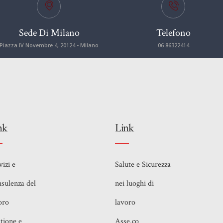
Sede Di Milano
Telefono
Piazza IV Novembre 4, 20124 - Milano
06 86322414
nk
Link
vizi e
Salute e Sicurezza
sulenza del
nei luoghi di
oro
lavoro
tione e
Asse.co