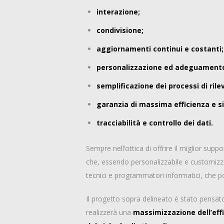
interazione;
condivisione;
aggiornamenti continui e costanti;
personalizzazione ed adeguamento a
semplificazione dei processi di ril
garanzia di massima efficienza e s
tracciabilità e controllo dei dati.
Sempre nell’ottica di offrire il miglior sup
che, essendo personalizzabile e customizzab
tecnici e programmatori informatici, che p
Il progetto sopra delineato è stato pensato
realizzerà una
massimizzazione dell’effi