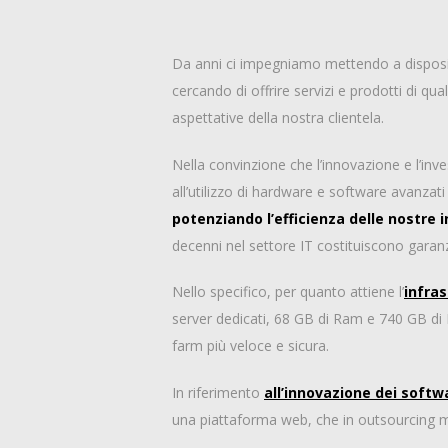
Da anni ci impegniamo mettendo a disposizio
cercando di offrire servizi e prodotti di qua
aspettative della nostra clientela.
Nella convinzione che l’innovazione e l’inv
all’utilizzo di hardware e software avanza
potenziando l’efficienza delle nostre 
decenni nel settore IT costituiscono garanzi
Nello specifico, per quanto attiene l’
infra
server dedicati, 68 GB di Ram e 740 GB di B
farm più veloce e sicura.
In riferimento
all’innovazione dei softw
una piattaforma web, che in outsourcing met