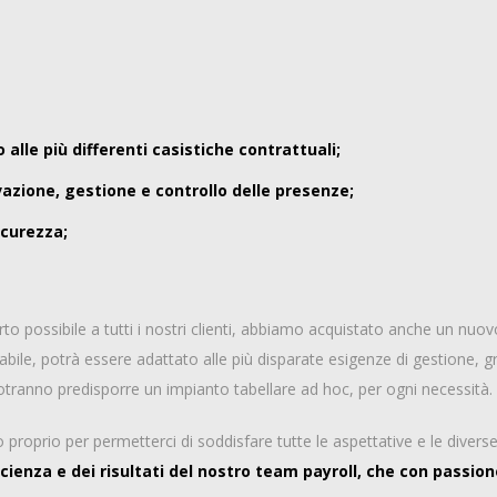
lle più differenti casistiche contrattuali;
evazione, gestione e controllo delle presenze;
icurezza;
porto possibile a tutti i nostri clienti, abbiamo acquistato anche un nu
ile, potrà essere adattato alle più disparate esigenze di gestione, gra
otranno predisporre un impianto tabellare ad hoc, per ogni necessità.
 proprio per permetterci di soddisfare tutte le aspettative e le diverse
cienza e dei risultati del nostro team payroll, che con passio