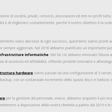
ne di società, privati, consorzi, associazioni ed enti no profit tutta 
lità e di migliorarci costantemente, perché il nostro obiettivo è la sodd
estimento siano alla base di ogni successo, quest’anno siamo pronti ad o
ti e sempre aggiornati. Nel 2018 abbiamo pianificato un importante pas
infrastrutture informatiche
. Nel far ciò abbiano rinnovato fiducia a
a di sicurezza ed affidabilità, offrendo prodotti innovativi e all’avangu
struttura hardware
siamo passati da una configurazione di 3 serve
ackup, con un sostanziale incremento dello spazio disco e l’utilizzo d
are
per la gestione del personale, invece, abbiamo acquisito il più rece
teremo a disposizione della nostra clientela a partire dal 2019 e le c