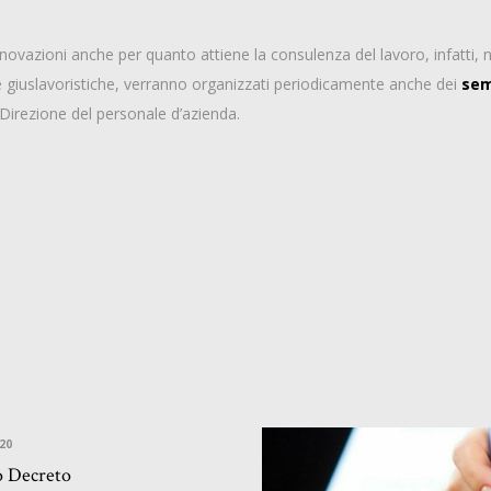
azioni anche per quanto attiene la consulenza del lavoro, infatti, ne
he giuslavoristiche, verranno organizzati periodicamente anche dei
sem
 Direzione del personale d’azienda.
20
o Decreto