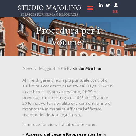
STUDIO MAJOLINO
HR
STUDIO MAJOLINO
SERVICES FOR HUMAN RESOURCES
Procedura per i
HOME
Voucher
STUDIO
NEWS
SERVIZI
News
Maggio 4, 2016
By
Studio Majolino
LAVORA CON NOI
Al fine di garantire un più puntuale controllo
ONLUS
sul limite economico previsto dal D.Lgs. 81/2015
in ambito di lavoro accessorio, l’INPS ha
CONTATTI
previsto, con messaggio n. 1668 del 15 aprile
2016, nuove funzionalità che consentiranno di
monitorare in maniera efficace l’effettivo
rispetto del dettato legislativo.
Le nuove funzionalità introdotte sono:
–
Accesso del Legale Rappresentante
: le