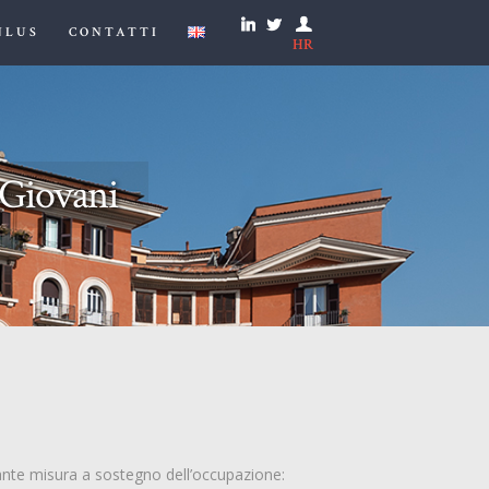
NLUS
CONTATTI
HR
 Giovani
rtante misura a sostegno dell’occupazione: