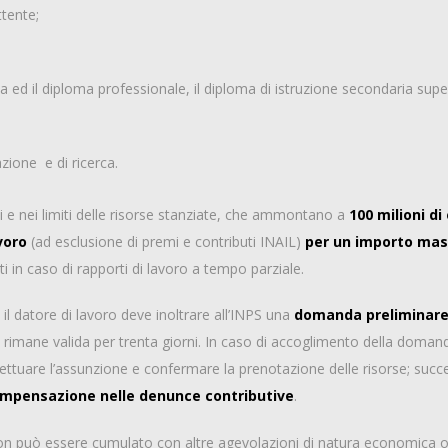
ttente;
ca ed il diploma professionale, il diploma di istruzione secondaria super
zione e di ricerca.
 e nei limiti delle risorse stanziate, che ammontano a
100 milioni di
voro
(ad esclusione di premi e contributi INAIL)
per un importo mas
i in caso di rapporti di lavoro a tempo parziale.
 datore di lavoro deve inoltrare all’INPS una
domanda preliminare
 rimane valida per trenta giorni. In caso di accoglimento della doman
ettuare l’assunzione e confermare la prenotazione delle risorse; succe
mpensazione nelle denunce contributive
.
o non può essere cumulato con altre agevolazioni di natura economica o