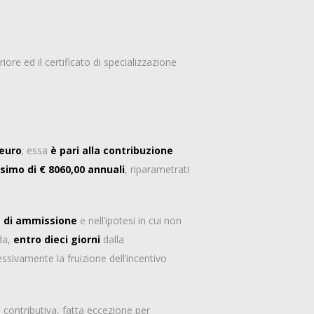
iore ed il certificato di specializzazione
 euro
; essa
è pari alla contribuzione
simo di
€ 8060,00 annuali
, riparametrati
 di ammissione
e nell’ipotesi in cui non
da,
entro dieci giorni
dalla
ssivamente la fruizione dell’incentivo
 contributiva, fatta eccezione per