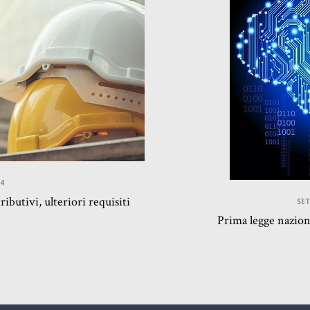
4
ibutivi, ulteriori requisiti
SET
Prima legge nazional