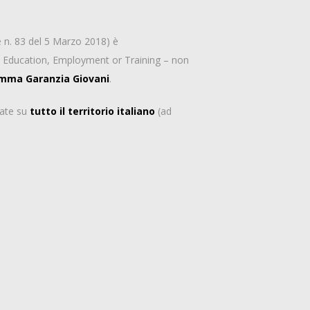
e n. 83 del 5 Marzo 2018) è
Not Education, Employment or Training – non
gramma Garanzia Giovani
.
uate su
tutto il territorio italiano
(ad