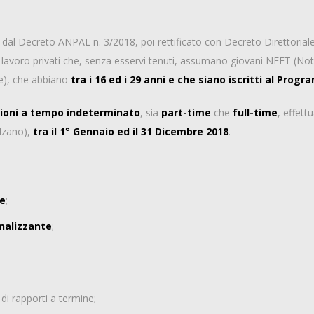
o dal Decreto ANPAL n. 3/2018, poi rettificato con Decreto Direttorial
i di lavoro privati che, senza esservi tenuti, assumano giovani NEET (
ne), che abbiano
tra i 16 ed i 29 anni e che siano iscritti al Pro
ioni a tempo indeterminato
, sia
part-time
che
full-time
, effett
lzano),
tra il 1° Gennaio ed il 31 Dicembre 2018
.
e
;
nalizzante
;
i rapporti a termine;