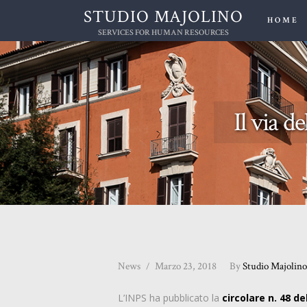
STUDIO MAJOLINO
HOME
SERVICES FOR HUMAN RESOURCES
Il via 
News
Marzo 23, 2018
By
Studio Majolin
L’INPS ha pubblicato la
circolare n. 48 d