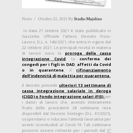
News
Ottobre 22, 2021
By
Studio Majolino
In data 21 ottobre 2021 è stato pubblicato in
Gazzetta Ufficiale l’atteso Decreto Fisco-
Lavoro, D.L. n. 146/2021, che entra in vigore dal
22 ottobre 2021. Le principali novità in materia
di lavoro sono la
proroga della cassa
integrazione Covid
, la
conferma dei
congedi per i figli in DAD
,
affetti da Covid
o in quarantena
, il
rifinanziamento
dell’indennità di
malattia per quarantena.
Il decreto prevede
ulteriori 13 settimane di
cassa integrazione salariale in deroga
(CIGD) o Fondo integrazione salari (FIS)
per
i datori di lavoro che, avendo interamente
fruito delle precedenti 28 settimane rese
disponibili dal Decreto Sostegni (D.L. 41/2021),
sospendano o riducano l’attività lavorativa per
eventi riconducibili al Covid-19. Tali settimane
possono essere richieste per i periodi dal
1°