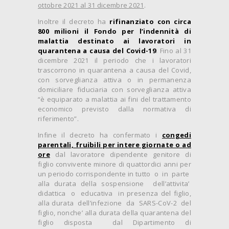
ottobre 2021 al 31 dicembre 2021
.
Inoltre il decreto ha
rifinanziato con circa
800 milioni il Fondo per l’indennità di
malattia destinato ai lavoratori in
quarantena a causa del Covid-19
. Fino al 31
dicembre 2021 il periodo che i lavoratori
trascorrono in quarantena a causa del Covid,
con sorveglianza attiva o in permanenza
domiciliare fiduciaria con sorveglianza attiva
“è equiparato a malattia ai fini del trattamento
economico previsto dalla normativa di
riferimento”.
Infine il decreto ha confermato i
congedi
parentali, fruibili per intere giornate o ad
ore
dal lavoratore dipendente genitore di
figlio convivente minore di quattordici anni per
un periodo corrispondente in tutto o in parte
alla durata della sospensione dell’attivita’
didattica o educativa in presenza del figlio,
alla durata dell’infezione da SARS-CoV-2 del
figlio, nonche’ alla durata della quarantena del
figlio disposta dal Dipartimento di