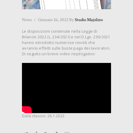
News
Gennaio 26, 2022
By
Studio Majolino
Le disposizioni contenute nella Legge di
Bilancio 2022 (L. 234/2021) e nel D.Lgs. 230/2021
hanno introdotto numerose novità che
avranno effetti sulle buste paga dei lavoratori.
Di seguito un breve video riepilogativo:
Data rilascio: 26.1.2022