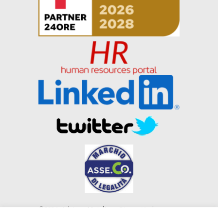
©2021
Adriano Majolino
- Piazza Verbano,
16 00199 Roma (RM) e Piazza IV Novembre, 4