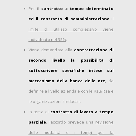
Per il
contratto a tempo determinato
ed il contratto di somministrazione
il
limite di utilizzo complessivo viene
individuato nel 35%
.
Viene demandata alla
contrattazione di
secondo livello la possibilità di
sottoscrivere specifiche intese sul
meccanismo della banca delle ore
, da
definire a livello aziendale con le Rsu/Rsa e
le organizzazioni sindacali.
In tema di
contratto di lavoro a tempo
parziale
, l’accordo prevede una
revisione
delle modalità e i tempi per la