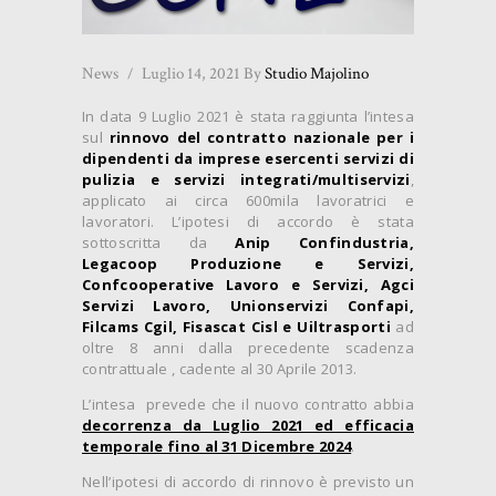
News
Luglio 14, 2021
By
Studio Majolino
In data 9 Luglio 2021 è stata raggiunta l’intesa
sul
rinnovo del contratto nazionale per i
dipendenti da imprese esercenti servizi di
pulizia e servizi integrati/multiservizi
,
applicato ai circa 600mila lavoratrici e
lavoratori. L’ipotesi di accordo è stata
sottoscritta da
Anip Confindustria,
Legacoop Produzione e Servizi,
Confcooperative Lavoro e Servizi, Agci
Servizi Lavoro, Unionservizi Confapi,
Filcams Cgil, Fisascat Cisl e Uiltrasporti
ad
oltre 8 anni dalla precedente scadenza
contrattuale , cadente al 30 Aprile 2013.
L’intesa prevede che il nuovo contratto abbia
decorrenza da Luglio 2021 ed efficacia
temporale fino al 31 Dicembre 2024
.
Nell’ipotesi di accordo di rinnovo è previsto un