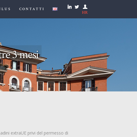
NLUS
CONTATTI
HR
tre 3 mesi
adini extraUE privi del permesso di