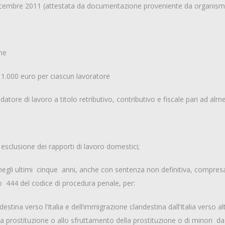
 dicembre 2011 (attestata da documentazione proveniente da organismi
one
i 1.000 euro per ciascun lavoratore
atore di lavoro a titolo retributivo, contributivo e fiscale pari ad al
d esclusione dei rapporti di lavoro domestici;
 negli ultimi cinque anni, anche con sentenza non definitiva, compresa
colo 444 del codice di procedura penale, per:
ina verso l’Italia e dell’immigrazione clandestina dall’Italia verso altri
a prostituzione o allo sfruttamento della prostituzione o di minori da 