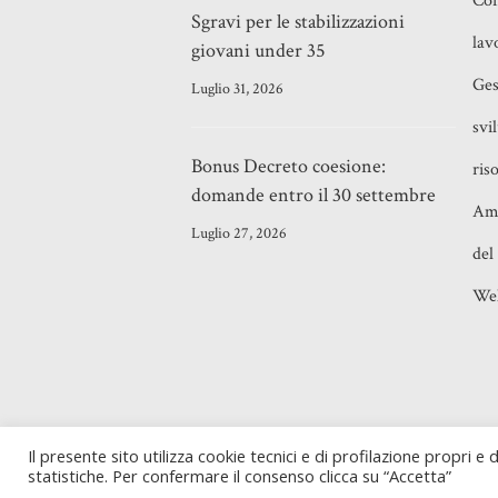
Con
Sgravi per le stabilizzazioni
lav
giovani under 35
Ges
Luglio 31, 2026
svi
Bonus Decreto coesione:
ris
domande entro il 30 settembre
Amm
Luglio 27, 2026
del
Wel
©2021
Adriano Majolino
- Piazza Verban
Il presente sito utilizza cookie tecnici e di profilazione propri e di
Milano (MI) - P. IVA 10843450585
statistiche. Per confermare il consenso clicca su “Accetta”