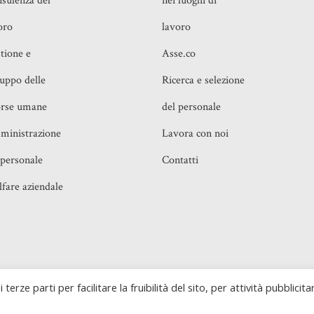
sulenza del
nei luoghi di
oro
lavoro
tione e
Asse.co
luppo delle
Ricerca e selezione
orse umane
del personale
inistrazione
Lavora con noi
 personale
Contatti
fare aziendale
o, 16 00199 Roma (RM) e Piazza IV Novembre, 4 20124
Realiz
 terze parti per facilitare la fruibilità del sito, per attività pubblicita