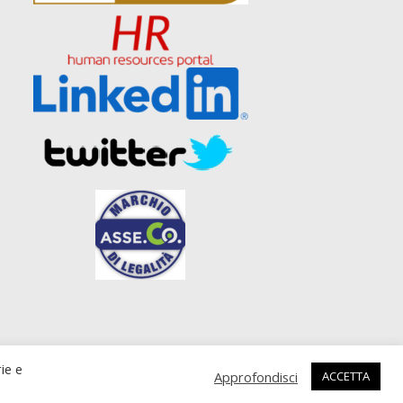
zato da
UPANE web agency Roma
rie e
Approfondisci
ACCETTA