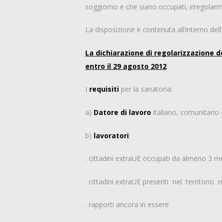
soggiorno e che siano occupati, irregolar
La disposizione è contenuta all’interno dell
La dichiarazione di regolarizzazione 
entro il 29 agosto 2012
.
I
requisiti
per la sanatoria:
a)
Datore di lavoro
italiano, comunitario 
b)
lavoratori
:
. cittadini extraUE occupati da almeno 3 me
. cittadini extraUE presenti nel territori
. rapporti ancora in essere