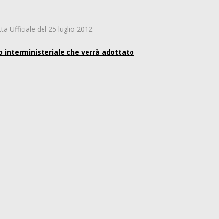
ta Ufficiale del 25 luglio 2012.
o interministeriale che verrà adottato
1