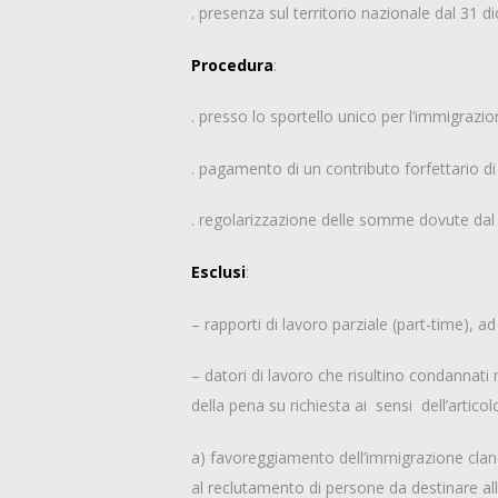
. presenza sul territorio nazionale dal 31
Procedura
:
. presso lo sportello unico per l’immigrazi
. pagamento di un contributo forfettario d
. regolarizzazione delle somme dovute dal d
Esclusi
:
– rapporti di lavoro parziale (part-time), a
– datori di lavoro che risultino condannati
della pena su richiesta ai sensi dell’arti
a) favoreggiamento dell’immigrazione clandest
al reclutamento di persone da destinare all