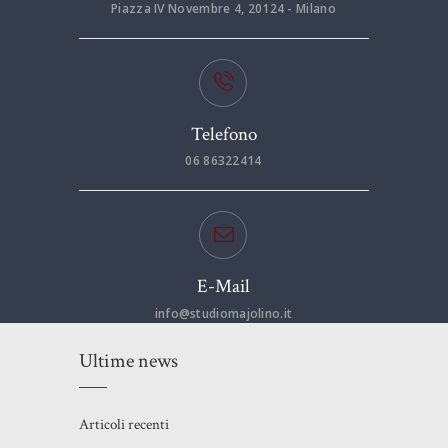
Piazza IV Novembre 4, 20124 - Milano
Telefono
06 86322414
E-Mail
info@studiomajolino.it
Ultime news
Articoli recenti