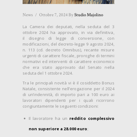
News
Ottobre 7, 2024
By
Studio Majolino
La Camera dei deputati, nella seduta del 3
ottobre 2024 ha approvato, in via definitiva,
il disegno di legge di conversione, con
modificazioni, del decreto-legge 9 agosto 2024,
n. 113 (cd. decreto Omnibus), recante misure
urgenti di carattere fiscale, proroghe di termini
normativi ed interventi di carattere economico
che era stato approvato dal Senato nella
seduta del 1 ottobre 2024.
Tra le principali novità vi è il cosiddetto Bonus
Natale, consistente nell’erogazione per il 2024
di un’indennità, di importo pari a 100 euro ai
lavoratori dipendenti per i quali ricorrono
congiuntamente le seguenti condizioni:
Il lavoratore ha un
reddito complessivo
non superiore a 28.000 euro
;