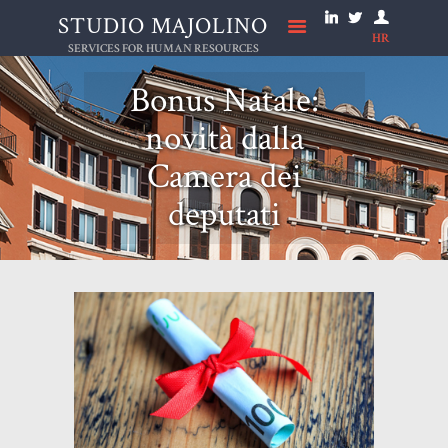
STUDIO MAJOLINO
HR
STUDIO MAJOLINO
SERVICES FOR HUMAN RESOURCES
Bonus Natale:
HOME
novità dalla
STUDIO
Camera dei
NEWS
deputati
SERVIZI
LAVORA CON NOI
ONLUS
CONTATTI