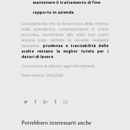
mantenere il trattamento di fine
rapporto in azienda
.
Considerando che la decorrenza della riforma
sulla previdenza complementare è ormai
prossima, nonostante allo stato non siano
ancora state definite le corrette modalità
operative,
prudenza e tracciabilità delle
scelte restano la miglior tutela per i
datori di lavoro.
Con riserva di ulteriori approfondimenti.
Data rilascio: 24.6.2026
Potrebbero interessarti anche