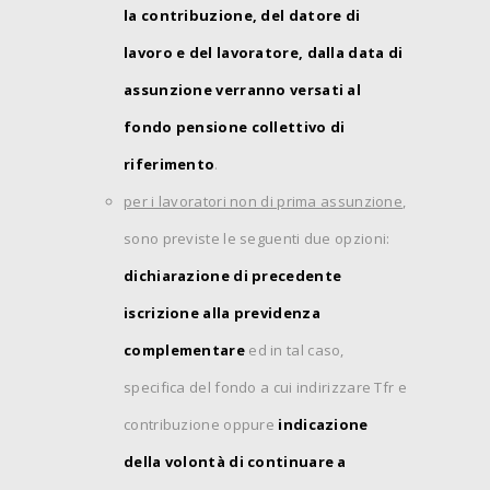
la contribuzione, del datore di
lavoro e del lavoratore, dalla data di
assunzione verranno versati al
fondo pensione collettivo di
riferimento
.
per i lavoratori non di prima assunzione
,
sono previste le seguenti due opzioni:
dichiarazione di precedente
iscrizione alla previdenza
complementare
ed in tal caso,
specifica del fondo a cui indirizzare Tfr e
contribuzione oppure
indicazione
della volontà di continuare a