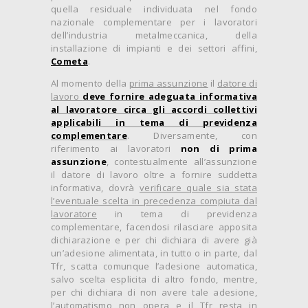
quella residuale individuata nel fondo
nazionale complementare per i lavoratori
dell’industria metalmeccanica, della
installazione di impianti e dei settori affini,
Cometa
.
Al momento della
prima assunzione
il
datore di
lavoro
deve fornire adeguata informativa
al lavoratore circa gli accordi collettivi
applicabili in tema di previdenza
complementare
. Diversamente, con
riferimento ai lavoratori
non di prima
assunzione
, contestualmente all’assunzione
il datore di lavoro oltre a fornire suddetta
informativa, dovrà
verificare quale sia stata
l’eventuale scelta in precedenza compiuta dal
lavoratore
in tema di previdenza
complementare, facendosi rilasciare apposita
dichiarazione e per chi dichiara di avere già
un’adesione alimentata, in tutto o in parte, dal
Tfr, scatta comunque l’adesione automatica,
salvo scelta esplicita di altro fondo, mentre,
per chi dichiara di non avere tale adesione,
l’automatismo non opera e il Tfr resta in