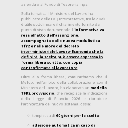
azienda o al Fondo di Tesoreria Inps.
Sulla tematica il Ministero del Lavoro ha
pubblicato delle FAQ interpretative, tra le quali
è utile sottolineare il chiarimento fornito dal
punto di vista documentale:
l’informativa va
resa all’atto dell’assunzione,
accompagnata dalla nuova modulistica
Tfr2 e
nelle more del decreto
interministeriale Lavoro-Economia che la
definirà, la scelta può essere espressa in
forma libera scritta, con copia
controfirmata al lavoratore
.
Oltre alla forma libera, comunichiamo che il
Mefop, nell’ambito della collaborazione con il
Ministero del Lavoro, ha elaborato un
modello
TFR2 provvisorio
, che recepisce le indicazioni
della Legge di Bilancio 2026 e riproduce
l’architettura del nuovo sistema, ossia:
tempistica di
60 giorni per la scelta
;
adesione automatica in caso di