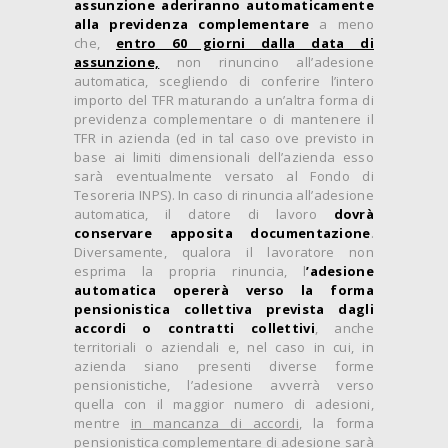
assunzione
aderiranno automaticamente
alla previdenza complementare
a meno
che,
entro 60 giorni dalla data di
assunzione,
non rinuncino all’adesione
automatica, scegliendo di conferire l’intero
importo del TFR maturando a un’altra forma di
previdenza complementare o di mantenere il
TFR in azienda (ed in tal caso ove previsto in
base ai limiti dimensionali dell’azienda esso
sarà eventualmente versato al Fondo di
Tesoreria INPS). In caso di rinuncia all’adesione
automatica, il datore di lavoro
dovrà
conservare apposita documentazione
.
Diversamente, qualora il lavoratore non
esprima la propria rinuncia, l
’adesione
automatica opererà verso la forma
pensionistica collettiva prevista dagli
accordi o contratti collettivi
, anche
territoriali o aziendali e, nel caso in cui, in
azienda siano presenti diverse forme
pensionistiche, l’adesione avverrà verso
quella con il maggior numero di adesioni,
mentre
in mancanza di accordi
, la forma
pensionistica complementare di adesione sarà