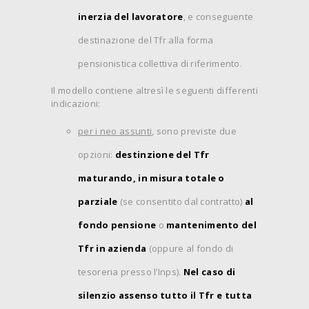
inerzia del lavoratore
, e conseguente
destinazione del Tfr alla forma
pensionistica collettiva di riferimento.
Il modello contiene altresì le seguenti differenti
indicazioni:
per i neo assunti
, sono previste due
opzioni:
destinzione del Tfr
maturando, in misura totale o
parziale
(se consentito dal contratto)
al
fondo pensione
o
mantenimento del
Tfr in azienda
(oppure al fondo di
tesoreria presso l’Inps).
Nel caso di
silenzio assenso tutto il Tfr e tutta