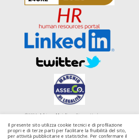
©2021
Adriano Majolino
- Piazza Verbano,
16 00199 Roma (RM) e Piazza IV Novembre, 4
Il presente sito utilizza cookie tecnici e di profilazione
20124 Milano (MI) - P. IVA 10843450585
propri e di terze parti per facilitare la fruibilità del sito,
per attività pubblicitarie e statistiche. Per confermare il