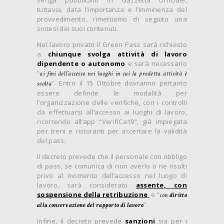
venga pubblicato in Gazzetta Ufficiale,
tuttavia, data l’importanza e l’imminenza del
provvedimento, rimettiamo di seguito una
sintesi dei suoi contenuti.
Nel lavoro privato il Green Pass sarà richiesto
a
chiunque svolga attività di lavoro
dipendente o autonomo
e sarà necessario
“
ai fini dell’accesso nei luoghi in cui la predetta attività è
”. Entro il 15 Ottobre dovranno pertanto
svolta
essere definite le modalità per
l’organizzazione delle verifiche, con i controlli
da effettuarsi all’accesso ai luoghi di lavoro,
ricorrendo all’app “VerifiCa19”, già impiegata
per treni e ristoranti per accertare la validità
del pass.
Il decreto prevede che il personale con obbligo
di pass, se comunica di non averlo o ne risulti
privo al momento dell’accesso nel luogo di
lavoro, sarà considerato
assente, con
sospensione della retribuzione
e “
con
diritto
”.
alla conservazione del rapporto di lavoro
Infine, il decreto prevede
sanzioni
sia per i