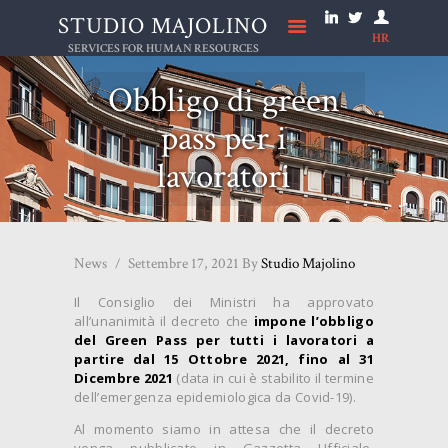
STUDIO MAJOLINO
HR
STUDIO MAJOLINO
SERVICES FOR HUMAN RESOURCES
Obbligo di green
HOME
pass per i
STUDIO
lavoratori
NEWS
SERVIZI
LAVORA CON NOI
News
Settembre 17, 2021
By
Studio Majolino
ONLUS
Il Consiglio dei Ministri ha approvato
CONTATTI
all’unanimità il decreto che
impone l’obbligo
del Green Pass per tutti i lavoratori a
partire dal 15 Ottobre 2021,
fino al 31
Dicembre 2021
(data in cui è stabilito il termine
dell’emergenza epidemiologica da Covid-19).
Al momento siamo in attesa che il decreto