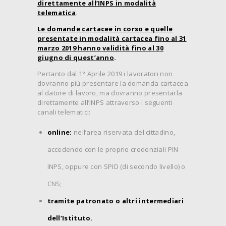
direttamente all’INPS in modalità
telematica
.
Le domande cartacee in corso e quelle
presentate in modalità cartacea fino al 31
marzo 2019 hanno validità fino al 30
giugno di quest’anno
.
Pertanto dal 1° Aprile 2019 i lavoratori non
dovranno più presentare la domanda cartacea
al datore di lavoro, ma dovranno presentarla
direttamente all’INPS attraverso i seguenti
canali telematici:
online:
nell’area riservata del cittadino,
accedendo con le proprie credenziali PIN
INPS, oppure con SPID (di secondo livello) o
CNS;
tramite patronato o altri intermediari
dell’Istituto.