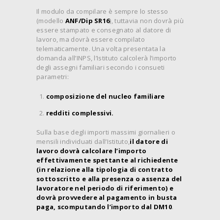
Il modulo da compilare è sempre lo stesso
(modello
ANF/Dip SR16
), tuttavia non dovrà più
essere stampato e consegnato al datore di
lavoro, ma dovrà essere compilato
telematicamente. Una volta presentata la
domanda all’INPS, l’Istituto calcolerà l’importo
degli assegni familiari secondo i consueti
parametri:
composizione del nucleo familiare
redditi complessivi.
Sulla base degli importi massimi giornalieri o
mensili individuati dall’Istituto,
il datore di
lavoro dovrà calcolare l’importo
effettivamente spettante al richiedente
(in relazione alla tipologia di contratto
sottoscritto e alla presenza o assenza del
lavoratore nel periodo di riferimento) e
dovrà provvedere al pagamento in busta
paga, scomputando l’importo dal DM10
.