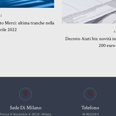
22
o Merci: ultima tranche nella
rile 2022
A
Decreto Aiuti bis: novità in
200 euro 
Sede Di Milano
Telefono
Piazza IV Novembre 4, 20124 - Milano
06 86322414