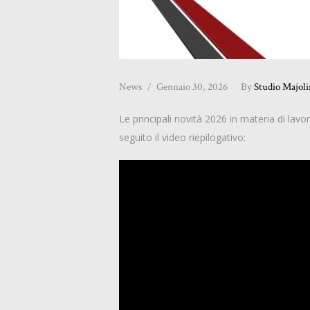
News
Gennaio 30, 2026
By
Studio Majol
Le principali novità 2026 in materia di lav
seguito il video riepilogativo: