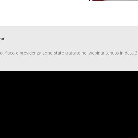
ino
oro, fisco e previdenza sono state trattate nel webinar tenuto in data 