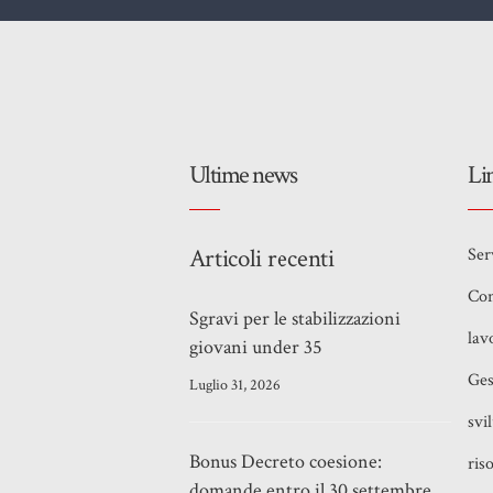
Ultime news
Li
Articoli recenti
Ser
Con
Sgravi per le stabilizzazioni
lav
giovani under 35
Ges
Luglio 31, 2026
svi
Bonus Decreto coesione:
ris
domande entro il 30 settembre