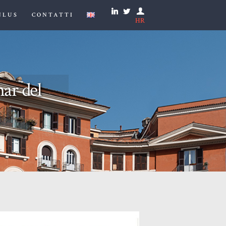
NLUS
CONTATTI
HR
nar del