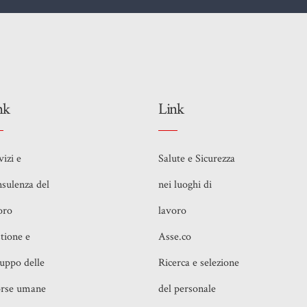
nk
Link
vizi e
Salute e Sicurezza
sulenza del
nei luoghi di
oro
lavoro
tione e
Asse.co
luppo delle
Ricerca e selezione
orse umane
del personale