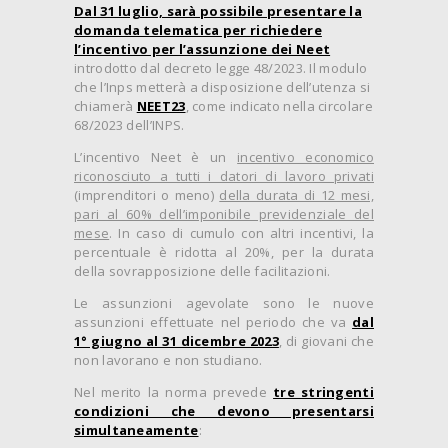
Dal 31 luglio, sarà possibile presentare la
domanda telematica per richiedere
l’incentivo per l’assunzione dei Neet
introdotto dal decreto legge 48/2023. Il modulo
che l’Inps metterà a disposizione dell’utenza si
chiamerà
NEET23
, come indicato nella circolare
68/2023 dell’INPS.
L’incentivo Neet è un
incentivo economico
riconosciuto a tutti i datori di lavoro privati
(imprenditori o meno)
della durata di 12 mesi,
pari al 60% dell’imponibile previdenziale del
mese
. In caso di cumulo con altri incentivi, la
percentuale è ridotta al 20%, per la durata
della sovrapposizione delle facilitazioni.
Le assunzioni agevolate sono le nuove
assunzioni effettuate nel periodo che va
dal
1° giugno al 31 dicembre 2023
, di giovani che
non lavorano e non studiano.
Nel merito la norma prevede
tre stringenti
condizioni che devono presentarsi
simultaneamente
: