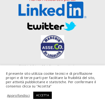
©2021
Adriano Majolino
- Piazza Verbano,
16 00199 Roma (RM) e Piazza IV Novembre, 4
Il presente sito utilizza cookie tecnici e di profilazione
20124 Milano (MI) - P. IVA 10843450585
propri e di terze parti per facilitare la fruibilità del sito,
per attività pubblicitarie e statistiche. Per confermare il
consenso clicca su “Accetta”
Approfondisci
ACCETTA
Realizzato da
UPANE web agency Roma