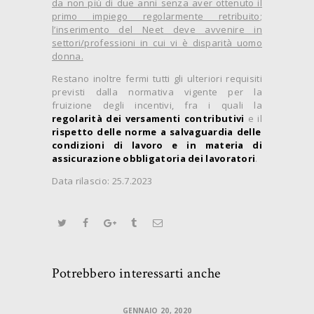
da non più di due anni senza aver ottenuto il
primo impiego regolarmente retribuito
;
l’inserimento del Neet deve avvenire in
settori/professioni in cui vi è disparità uomo
donna.
Restano inoltre fermi tutti gli ulteriori requisiti
previsti dalla normativa vigente per la
fruizione degli incentivi, fra i quali la
regolarità dei versamenti contributivi
e il
rispetto delle norme a salvaguardia delle
condizioni di lavoro e in materia di
assicurazione obbligatoria dei lavoratori
.
Data rilascio: 25.7.2023
Potrebbero interessarti anche
GENNAIO 20, 2020