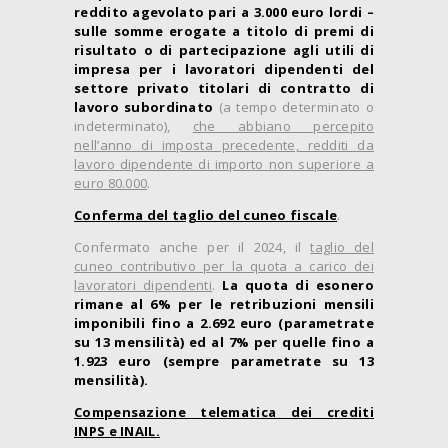
reddito agevolato pari a 3.000 euro lordi –
sulle somme erogate a titolo di premi di
risultato o di partecipazione agli utili di
impresa per i lavoratori dipendenti del
settore privato titolari di contratto di
lavoro subordinato
(a tempo determinato o
indeterminato),
che abbiano percepito
nell’anno di imposta precedente, redditi da
lavoro dipendente di importo non superiore a
euro 80.000
.
Conferma del taglio del cuneo fiscale
.
Confermato anche per il 2024, il
taglio del
cuneo contributivo per la quota a carico dei
lavoratori dipendenti
.
La quota di esonero
rimane al 6% per le retribuzioni mensili
imponibili fino a 2.692 euro (parametrate
su 13 mensilità) ed al 7% per quelle fino a
1.923 euro (sempre parametrate su 13
mensilità).
Compensazione telematica dei crediti
INPS e INAIL.