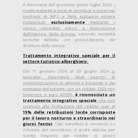
A decorrere dal prossimo primo luglio 2024,
i
crediti maturati a titolo di contributi e premi nei
confronti di INPS e INAIL potranno essere
compensati
esclusivamente
mediante i
servizi telematici messi a disposizione
dall’Agenzia delle Entrate
, secondo modalità
tecniche definite con provvedimento del
direttore della stessa.
Trattamento integrativo speciale per il
settore turistico-alberghiero.
Dal 1° gennaio 2024 al 30 giugno 2024
ai
lavoratori dipendenti degli esercizi di
somministrazione di alimenti e bevande e del
comparto del turismo, con un reddito 2023 non
superiore a euro 40.000,
è riconosciuto un
trattamento integrativo speciale
, che non
concorre alla formazione del reddito, pari al
15% delle retribuzioni lorde corrisposte
per il lavoro notturno e straordinario nei
giorni festivi
. Tale beneficio è concesso su
richiesta del lavoratore, il quale attesta per
iscritto l’importo del reddito di lavoro