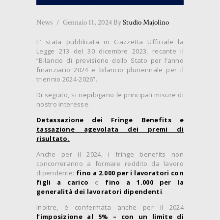
News
Gennaio 11, 2024
By
Studio Majolino
E’ stata pubblicata in Gazzetta Ufficiale la
Legge 213 del 30 dicembre 2023, recante il
“Bilancio di previsione dello Stato per l’anno
finanziario 2024 e bilancio pluriennale per il
triennio 2024-2026”.
Di seguito, si riepilogano le principali misure di
nostro interesse.
Detassazione dei Fringe Benefits e
tassazione agevolata dei premi di
risultato.
Anche per il 2024, i fringe benefits non
concorreranno a formare reddito da lavoro
dipendente:
fino a 2.000 per i lavoratori con
figli a carico
e
fino a 1.000 per la
generalità dei lavoratori dipendenti
.
Inoltre, è confermata anche per il 2024
l’imposizione al 5%
– con un limite di