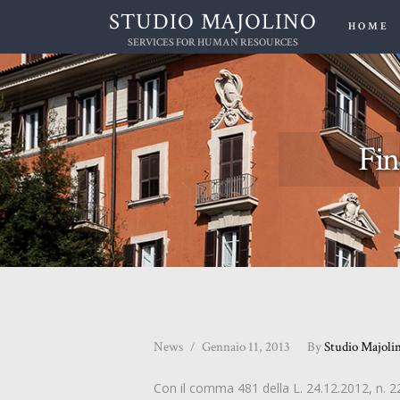
STUDIO MAJOLINO
HOME
SERVICES FOR HUMAN RESOURCES
Fin
News
Gennaio 11, 2013
By
Studio Majoli
Con il comma 481 della L. 24.12.2012, n. 228