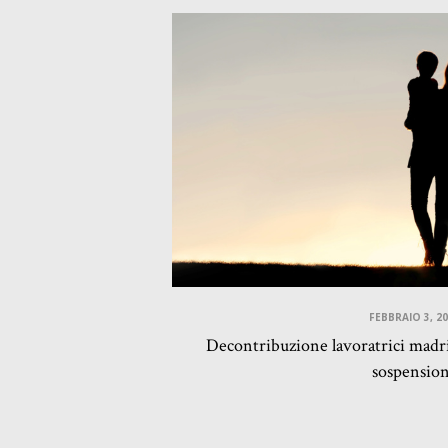
FEBBRAIO 3, 2
Decontribuzione lavoratrici madri
sospensio