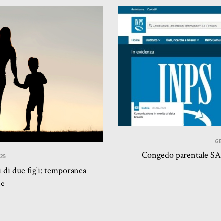
GE
Congedo parentale SA
025
 di due figli: temporanea
ne