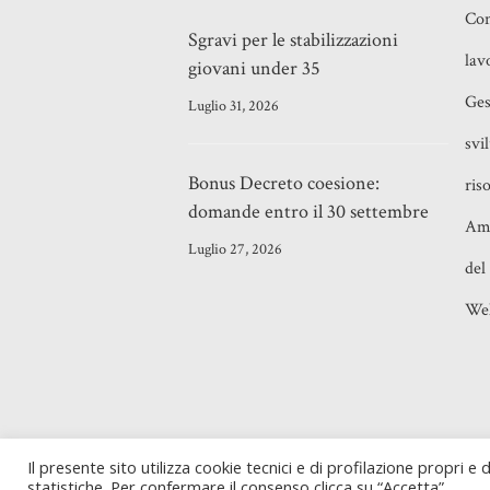
Con
Sgravi per le stabilizzazioni
lav
giovani under 35
Ges
Luglio 31, 2026
svi
Bonus Decreto coesione:
ris
domande entro il 30 settembre
Amm
Luglio 27, 2026
del
Wel
©2021
Adriano Majolino
- Piazza Verban
Il presente sito utilizza cookie tecnici e di profilazione propri e di
Milano (MI) - P. IVA 10843450585
statistiche. Per confermare il consenso clicca su “Accetta”