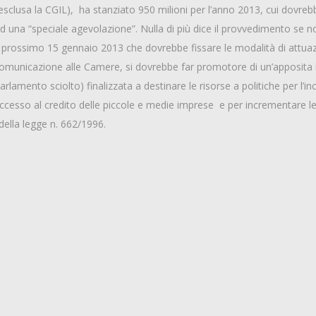
i (esclusa la CGIL), ha stanziato 950 milioni per l’anno 2013, cui dovreb
a ad una “speciale agevolazione”. Nulla di più dice il provvedimento s
 il prossimo 15 gennaio 2013 che dovrebbe fissare le modalità di attua
 comunicazione alle Camere, si dovrebbe far promotore di un’apposita ini
amento sciolto) finalizzata a destinare le risorse a politiche per l’in
accesso al credito delle piccole e medie imprese e per incrementare le
 della legge n. 662/1996.