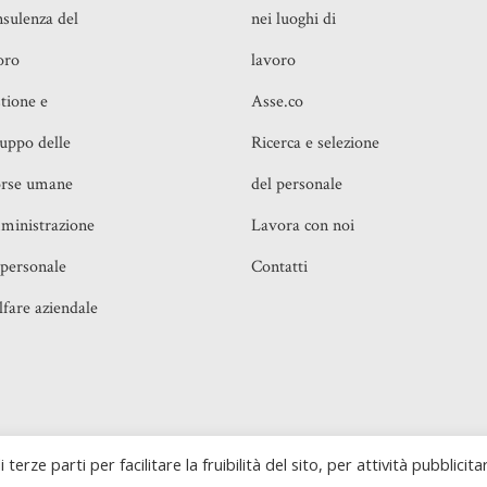
sulenza del
nei luoghi di
oro
lavoro
tione e
Asse.co
luppo delle
Ricerca e selezione
orse umane
del personale
inistrazione
Lavora con noi
 personale
Contatti
fare aziendale
o, 16 00199 Roma (RM) e Piazza IV Novembre, 4 20124
Realiz
 terze parti per facilitare la fruibilità del sito, per attività pubblicita