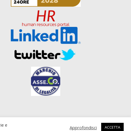
zato da
UPANE web agency Roma
rie e
Approfondisci
ACCETTA