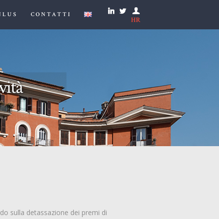
NLUS
CONTATTI
HR
vità
ordo sulla detassazione dei premi di