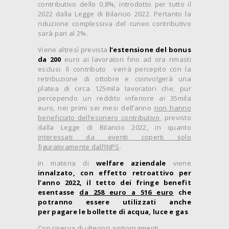
contributivo dello 0,8%, introdotto per tutto il
2022 dalla Legge di Bilancio 2022. Pertanto la
riduzione complessiva del cuneo contributivo
sarà pari al 2%.
Viene altresì prevista
l’estensione del
bonus
da 200
euro ai lavoratori fino ad ora rimasti
esclusi. Il contributo verrà percepito con la
retribuzione di ottobre e coinvolgerà una
platea di circa 125mila lavoratori che, pur
percependo un reddito inferiore ai 35mila
euro, nei primi sei mesi dell’anno
non hanno
beneficiato dell’esonero contributivo
, previsto
dalla Legge di Bilancio 2022, in quanto
interessati da eventi coperti solo
figurativamente dall’INPS
.
In materia di
welfare aziendale
viene
innalzato, con effetto retroattivo per
l’anno 2022, il tetto dei fringe benefit
esentasse
da 258 euro a 516 euro
che
potranno essere utilizzati anche
per pagare le bollette di acqua, luce e gas
.
Con riserva di ulteriori aggiornamenti.