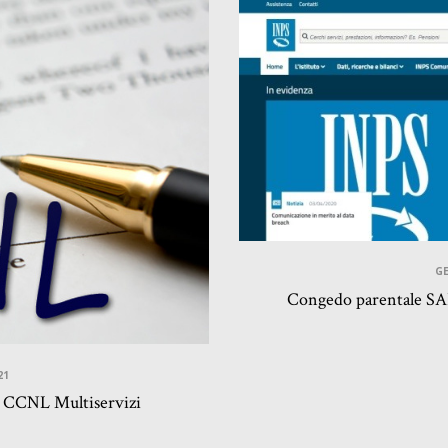
GE
Congedo parentale SA
21
o CCNL Multiservizi