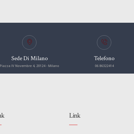
Sede Di Milano
Telefono
Piazza IV Novembre 4, 20124 - Milano
06 86322414
nk
Link