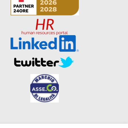
zato da
UPANE web agency Roma