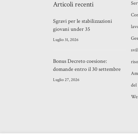
Articoli recenti
Ser
Con
Sgravi per le stabilizzazioni
lav
giovani under 35
Ges
Luglio 31, 2026
svi
Bonus Decreto coesione:
ris
domande entro il 30 settembre
Amm
Luglio 27, 2026
del
Wel
©2021
Adriano Majolino
- Piazza Verban