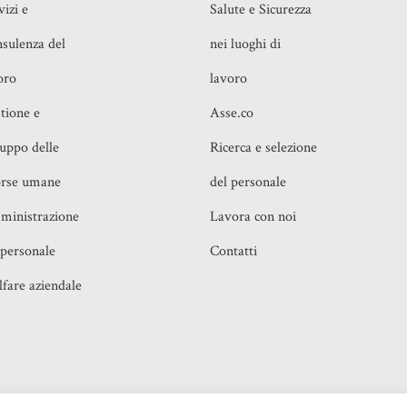
vizi e
Salute e Sicurezza
sulenza del
nei luoghi di
oro
lavoro
tione e
Asse.co
luppo delle
Ricerca e selezione
orse umane
del personale
inistrazione
Lavora con noi
 personale
Contatti
fare aziendale
o, 16 00199 Roma (RM) e Piazza IV Novembre, 4 20124
Realiz