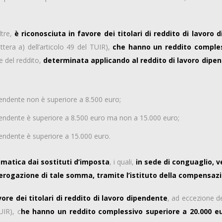
ltre,
è riconosciuta in favore dei titolari di reddito di lavoro
ttera a) dell’articolo 49 del TUIR),
che hanno un reddito comples
e del reddito,
determinata applicando al reddito di lavoro dipe
ipendente non è superiore a 8.500 euro;
dipendente è superiore a 8.500 euro ma non a 15.000 euro;
ipendente è superiore a 15.000 euro.
matica dai sostituti d’imposta
, i quali,
in sede di conguaglio, 
’erogazione di tale somma, tramite l’istituto della compensaz
ore dei titolari di reddito di lavoro dipendente
, ad eccezione dei
UIR), c
he hanno un reddito complessivo superiore a 20.000 eu