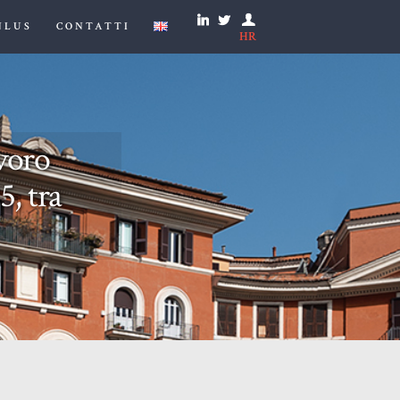
NLUS
CONTATTI
HR
avoro
5, tra