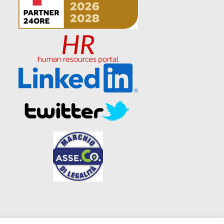
zato da
UPANE web agency Roma