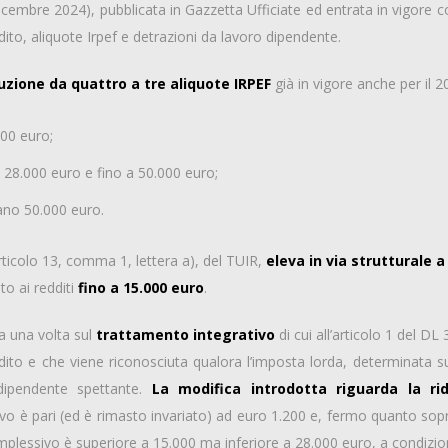
dicembre 2024), pubblicata in Gazzetta Ufficiate ed entrata in vigore 
ddito, aliquote Irpef e detrazioni da lavoro dipendente.
duzione da quattro a tre aliquote IRPEF
già in vigore anche per il
000 euro;
 a 28.000 euro e fino a 50.000 euro;
rano 50.000 euro.
rticolo 13, comma 1, lettera a), del TUIR,
eleva in via strutturale a
to ai redditi
fino a 15.000 euro
.
a una volta sul
trattamento integrativo
di cui all’articolo 1 del D
ito e che viene riconosciuta qualora l’imposta lorda, determinata su
 dipendente spettante.
La modifica introdotta riguarda la ri
o è pari (ed è rimasto invariato) ad euro 1.200 e, fermo quanto sopra
complessivo è superiore a 15.000 ma inferiore a 28.000 euro, a condizi