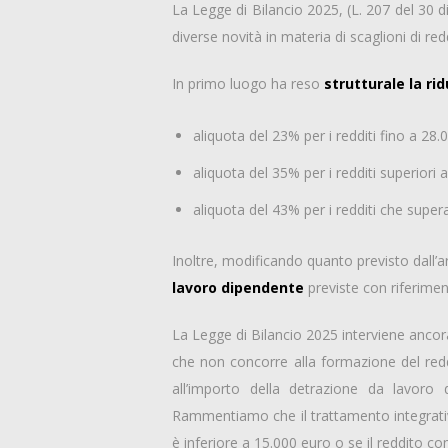
La Legge di Bilancio 2025, (L. 207 del 30 
diverse novità in materia di scaglioni di re
In primo luogo ha reso
strutturale la ri
aliquota del 23% per i redditi fino a 28.
aliquota del 35% per i redditi superiori
aliquota del 43% per i redditi che supe
Inoltre, modificando quanto previsto dall’a
lavoro dipendente
previste con riferimen
La Legge di Bilancio 2025 interviene ancor
che non concorre alla formazione del redd
all’importo della detrazione da lavoro
Rammentiamo che il trattamento integrativ
è inferiore a 15.000 euro o se il reddito 