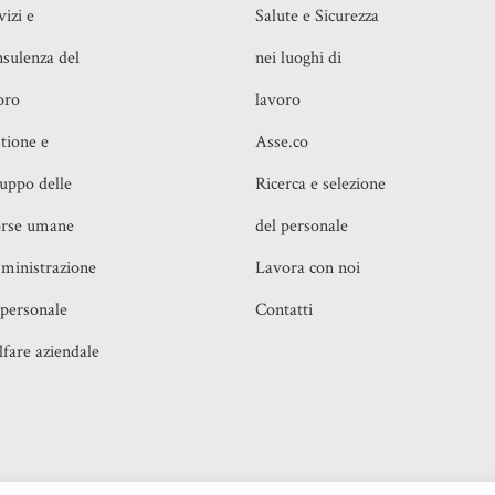
vizi e
Salute e Sicurezza
sulenza del
nei luoghi di
oro
lavoro
tione e
Asse.co
luppo delle
Ricerca e selezione
orse umane
del personale
inistrazione
Lavora con noi
 personale
Contatti
fare aziendale
o, 16 00199 Roma (RM) e Piazza IV Novembre, 4 20124
Realiz