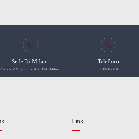
Sede Di Milano
Telefono
Piazza IV Novembre 4, 20124 - Milano
06 86322414
nk
Link