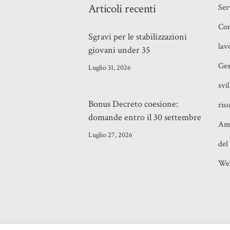
Articoli recenti
Ser
Con
Sgravi per le stabilizzazioni
lav
giovani under 35
Ges
Luglio 31, 2026
svi
Bonus Decreto coesione:
ris
domande entro il 30 settembre
Amm
Luglio 27, 2026
del
Wel
©2021
Adriano Majolino
- Piazza Verban