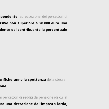
 dipendente
, ad eccezione dei percettori di
sivo non superiore a 20.000 euro una
ndente del contribuente la percentuale
verificheranno la spettanza
della stessa
ione
.
 percettori di redditi da pensione (di cui al
ro una detrazione dall’imposta lorda,