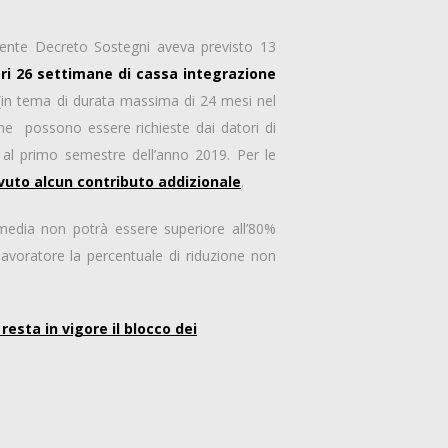
cedente Decreto Sostegni aveva previsto 13
ri 26 settimane di cassa integrazione
in tema di durata massima di 24 mesi nel
mane possono essere richieste dai datori di
 al primo semestre dell’anno 2019. Per le
vuto alcun contributo addizionale
.
media non potrà essere superiore all’80%
 lavoratore la percentuale di riduzione non
esta in vigore il blocco dei