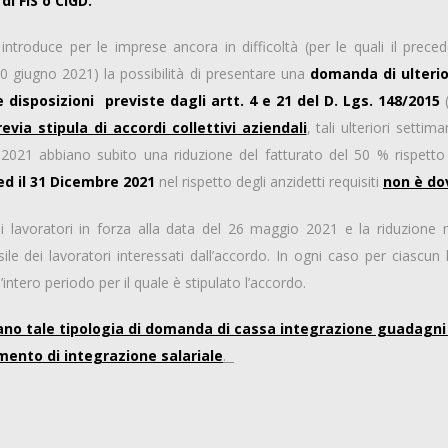
i FIS o CIGD.
s introduce per le imprese ancora in difficoltà (per le quali il pre
 30 giugno 2021) la possibilità di presentare una
domanda di ulterio
disposizioni previste dagli artt. 4 e 21 del D. Lgs. 148/2015
(
revia stipula di accordi collettivi aziendali
, tali ulteriori setti
2021 abbiano subito una riduzione del fatturato del 50 % rispetto
 ed il 31 Dicembre 2021
nel rispetto degli anzidetti requisiti
non è do
lavoratori in forza alla data del 26 maggio 2021 e la riduzione 
sile dei lavoratori interessati dall’accordo. In ogni caso per ciascun
intero periodo per il quale è stipulato l’accordo.
tano tale tipologia di domanda di cassa integrazione guadagni r
mento di integrazione salariale
.