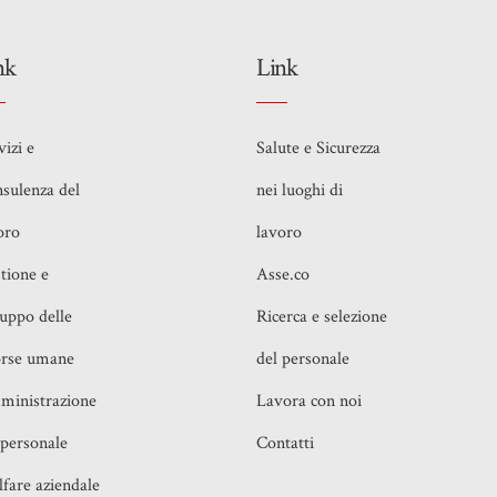
nk
Link
vizi e
Salute e Sicurezza
sulenza del
nei luoghi di
oro
lavoro
tione e
Asse.co
luppo delle
Ricerca e selezione
orse umane
del personale
inistrazione
Lavora con noi
 personale
Contatti
fare aziendale