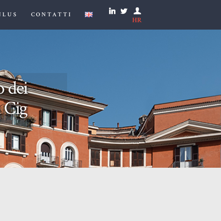
NLUS
CONTATTI
HR
o dei
a Cig