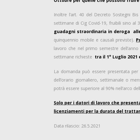
Ottobre per quelle che possono fruire d
Inoltre l’art. 40 del Decreto Sostegni Bi
settimane di Cig Covid-19, fruibili sino al
guadagni straordinaria in deroga alle 
quinquennio mobile e causali previste).
P
lavoro che nel primo semestre dell’anno 
settimane richieste
tra il 1° Luglio 2021
La domanda può essere presentata per i 
dell’orario giornaliero, settimanale o men
potrà essere superiore al 90% nell’arco dell’
Solo per i datori di lavoro che presen
licenziamenti per la durata del tratta
Data rilascio: 26.5.2021