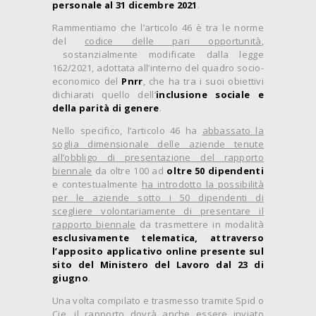
personale al 31 dicembre 2021
.
Rammentiamo che l’articolo 46 è tra le norme
del
codice delle pari opportunità
,
sostanzialmente modificate dalla legge
162/2021, adottata all’interno del quadro socio-
economico del
Pnrr
, che ha tra i suoi obiettivi
dichiarati quello dell’
inclusione sociale e
della parità di genere
.
Nello specifico, l’articolo 46 ha
abbassato la
soglia dimensionale delle aziende tenute
all’obbligo di presentazione del rapporto
biennale
da oltre 100 ad
oltre 50 dipendenti
e contestualmente
ha introdotto la possibilità
per le aziende sotto i 50 dipendenti di
scegliere volontariamente di presentare il
rapporto biennale
da trasmettere in modalità
esclusivamente telematica, attraverso
l’apposito applicativo online presente sul
sito del Ministero del Lavoro dal 23 di
giugno
.
Una volta compilato e trasmesso tramite Spid o
Cie, il rapporto dovrà anche essere inviato