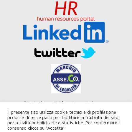
©2021
Adriano Majolino
- Piazza Verbano,
16 00199 Roma (RM) e Piazza IV Novembre, 4
Il presente sito utilizza cookie tecnici e di profilazione
20124 Milano (MI) - P. IVA 10843450585
propri e di terze parti per facilitare la fruibilità del sito,
per attività pubblicitarie e statistiche. Per confermare il
consenso clicca su “Accetta”