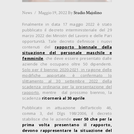
News
Maggio 19, 2022
By
Studio Majolino
Finalmente in data 17 maggio 2022 è stato
pubblicato il decreto interministeriale del 29
marzo 2022 dei Ministri del Lavoro e delle Pari
opportunità. Tale decreto definisce i nuovi
contenuti del
rapporto biennale della
situazione del personale maschile e
femminile
, che deve essere presentato dalle
aziende che occupano oltre 50 dipendenti.
Solo per il biennio 2020-2021, in ragione delle
modifiche apportate, è confermato lo
slittamento al 30 settembre 2022 della
scadenza ordinaria per la presentazione del
rapporto
, mentre dal prossimo biennio, la
scadenza
ritornerà al 30 aprile
.
Pubblicato in attuazione dell’articolo 46,
comma 3, del Dlgs 198/2006, il decreto
stabilisce che le aziende
over 50 che per la
prima volta presentano il rapporto,
devono rappresentare la situazione del