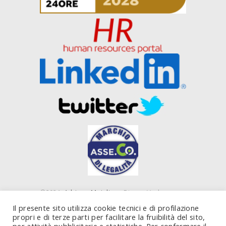
©2021
Adriano Majolino
- Piazza Verbano,
16 00199 Roma (RM) e Piazza IV Novembre, 4
Il presente sito utilizza cookie tecnici e di profilazione
20124 Milano (MI) - P. IVA 10843450585
propri e di terze parti per facilitare la fruibilità del sito,