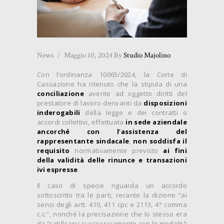
News
Maggio 10, 2024
By
Studio Majolino
Con l’ordinanza 10065/2024, la Corte di
Cassazione ha ritenuto che la stipula di una
conciliazione
avente ad oggetto diritti del
prestatore di lavoro derivanti da
disposizioni
inderogabili
della legge e dei contratti o
accordi collettivi, effettuata
in sede aziendale
ancorché con l’assistenza del
rappresentante sindacale
,
non soddisfa il
requisito
normativamente previsto
ai fini
della validità delle rinunce e transazioni
ivi espresse
.
Il caso di specie riguarda un accordo
sottoscritto tra le parti, recante la dizione “ai
sensi degli artt. 410, 411 cpc e 2113, 4° comma
c.c.”, nonché la precisazione che lo stesso era
da “ratificarsi successivamente con le modalità