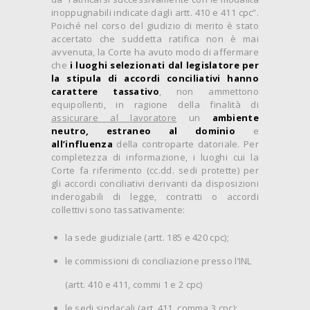
inoppugnabili indicate dagli artt. 410 e 411 cpc”.
Poiché nel corso del giudizio di merito è stato
accertato che suddetta ratifica non è mai
avvenuta, la Corte ha avuto modo di affermare
che
i luoghi selezionati dal legislatore per
la stipula di accordi conciliativi hanno
carattere tassativo
, non ammettono
equipollenti, in ragione della finalità di
assicurare al lavoratore
un
ambiente
neutro, estraneo al dominio
e
all’influenza
della controparte datoriale. Per
completezza di informazione, i luoghi cui la
Corte fa riferimento (cc.dd. sedi protette) per
gli accordi conciliativi derivanti da disposizioni
inderogabili di legge, contratti o accordi
collettivi sono tassativamente:
la sede giudiziale (artt. 185 e 420 cpc);
le commissioni di conciliazione presso l’INL
(artt. 410 e 411, commi 1 e 2 cpc)
le sedi sindacali (art. 411, comma 3 cpc);