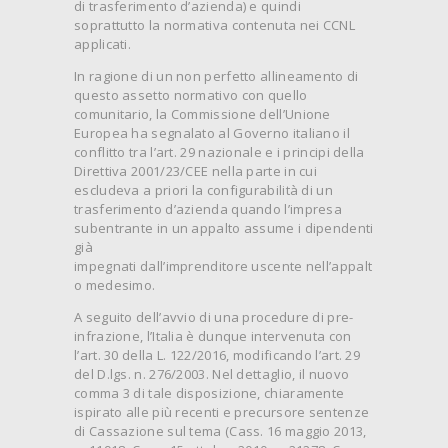
di trasferimento d’azienda) e quindi
soprattutto la normativa contenuta nei CCNL
applicati.
In ragione di un non perfetto allineamento di
questo assetto normativo con quello
comunitario, la Commissione dell’Unione
Europea ha segnalato al Governo italiano il
conflitto tra l’art. 29 nazionale e i principi della
Direttiva 2001/23/CEE nella parte in cui
escludeva a priori la configurabilità di un
trasferimento d’azienda quando l’impresa
subentrante in un appalto assume i dipendenti
già
impegnati dall’imprenditore uscente nell’appalt
o medesimo.
A seguito dell’avvio di una procedure di pre-
infrazione, l’Italia è dunque intervenuta con
l’art. 30 della L. 122/2016, modificando l’art. 29
del D.lgs. n. 276/2003. Nel dettaglio, il nuovo
comma 3 di tale disposizione, chiaramente
ispirato alle più recenti e precursore sentenze
di Cassazione sul tema (Cass. 16 maggio 2013,