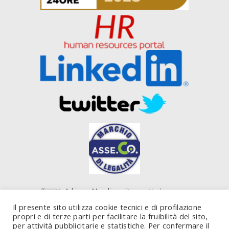
©2021
Adriano Majolino
- Piazza Verbano,
16 00199 Roma (RM) e Piazza IV Novembre, 4
Il presente sito utilizza cookie tecnici e di profilazione
20124 Milano (MI) - P. IVA 10843450585
propri e di terze parti per facilitare la fruibilità del sito,
per attività pubblicitarie e statistiche. Per confermare il