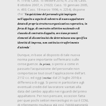
n. 11918; Cass. 15 ottobre 2010, n. 21278; Cass.
8 ottobre 2007, n. 21023; Cass. 13 gennaio 2005,
n. 493; Cass. 18 marzo 1996, n. 2254), dispone
che “
l’acquisizione del personale già impiegato
nell’appalto a seguito di subentro di nuovo appaltatore
dotato di propria struttura organizzativa e operativa, in
forza di legge, di contratto collettivo nazionale o di
clausola di contratto d’appalto, ove siano presenti
elementi di discontinuità che determinano una specifica
identità di impresa, non costituisce trasferimento
”.
d’azienda
Dunque, in base al disposto di tale nuova
norma pare importante soffermarsi sulle
conseguenze.
, si pensi a come in
In primis
passato l’acquisizione del personale non
comportasse tout court l’applicazione dell’art.
2112 c.c. ed oggi (
: dal 21 luglio 2016) a
rectius
differenza di oggi. Si pensi in particolare agli
eventuali crediti del lavoratore vantati alla
data del cambio appalto nei riguardi del primo
appaltatore. Per non pensare, eccezion fatta
per quei pochi settori merceologici in cui il CCNL
di riferimento risultava già così, l’obbligatorietà