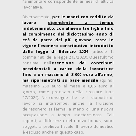
l’ammontare corrispondente ai mesi di attività
lavorativa.
Diversamente,
per le madri con reddito da
lavoro
dipendente a tempo
indeterminato
, con almeno tre figli e fino
al compimento del diciottesimo anno di
età da parte del più giovane
,
resta in
vigore l’esonero contributivo introdotto
dalla legge di Bilancio 2024
(articolo 1,
comma 180, della legge 213/2023). Quest’ultimo
consiste nell’
esenzione dei contributi
previdenziali a carico della lavoratrice
fino a un massimo di 3.000 euro all’anno,
ma riparametrati su base mensile
(quindi
massimo 250 euro al mese e 8,06 euro al
giorno, come precisato nella circolare Inps
27/2024). Ne consegue che se il rapporto di
lavoro si interrompe, anche la fruizione
dell’esonero si ferma, a meno di una nuova
occupazione a tempo indeterminato. Tali
importi, a differenza del nuovo bonus, sono
soggetti a prelievo fiscale. Il lavoro domestico
è escluso anche in questo caso.