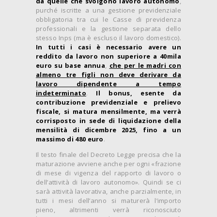
da quelle che svolgono lavoro autonomo
,
purché iscritte a una gestione previdenziale
obbligatoria tra cui le Casse di previdenza
professionali e la gestione separata dello
stesso Inps (ma è escluso il lavoro domestico).
In tutti i casi è necessario avere un
reddito da lavoro non superiore a 40mila
euro su base annua
,
che per le madri con
almeno tre figli non deve derivare da
lavoro dipendente a tempo
indeterminato
.
Il bonus, esente da
contribuzione previdenziale e prelievo
fiscale, si matura mensilmente,
ma verrà
corrisposto in sede di liquidazione della
mensilità di dicembre 2025, fino a un
massimo di 480 euro
.
Il testo finale del Decreto Legge precisa che la
maturazione avviene anche per ogni «frazione
di mese di vigenza del rapporto di lavoro o
dell’attività di lavoro autonomo». Quindi se ci
sarà attività lavorativa, anche parzialmente, in
tutti i mesi dell’anno si maturerà l’importo
pieno, altrimenti verrà riconosciuto