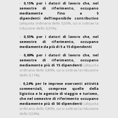
–
0,15%
per i datori di lavoro che, nel
semestre di riferimento, occupano
mediamente
fino a 5
dipendenti
dell’imponibile contributivo
(aliquota ordinaria dello 0,50%, cui si sottrae la
riduzione dello 0,35%);
–
0,55% per i datori di lavoro che, nel
semestre di riferimento, occupano
mediamente da
più di 5 a 15 dipendenti
.
–
0,69% per i datori di lavoro che, nel
semestre di riferimento, occupano
mediamente
più di 15 dipendenti
(aliquota
ordinaria dello 0,80%, cui si sottrae la riduzione
dello 0,11%);
–
0,24% per le imprese esercenti attività
commerciali, comprese quelle della
ligistica e le agenzie di viaggio e turismo,
che nel semestre di riferimento occupano
mediamente più di 50 dipendenti
(aliquota
ordinaria dello 0,80%, cui si sottrae la riduzione
dello 0,56%).