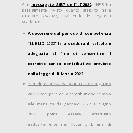
Con
messaggio 2637 dell’1.7.2022
l’INPS ha
parzialmente rivisto quanto stabilito nella
circolare 76/2022, stabilendo le seguenti
scadenze:
A decorrere dal periodo di competenza
“
LUGLIO 2022
”
la procedura di calcolo è
adeguata al fine di consentire il
corretto carico contributivo previsto
dalla legge di Bilancio 2022
.
Periodi pregressi da gennaio 2022 a giugno
2022
:il recupero della contribuzione relativa
alle mensilità da gennaio 2022 a giugno
2022 potrà essere effettuato
esclusivamente nei flussi UniEmens di