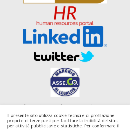
©2021
Adriano Majolino
- Piazza Verbano,
16 00199 Roma (RM) e Piazza IV Novembre, 4
Il presente sito utilizza cookie tecnici e di profilazione
20124 Milano (MI) - P. IVA 10843450585
propri e di terze parti per facilitare la fruibilità del sito,
per attività pubblicitarie e statistiche. Per confermare il