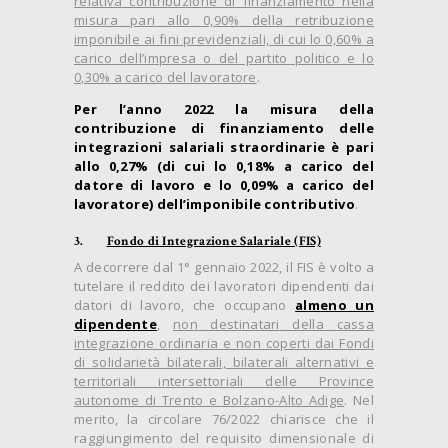
relativa contribuzione di finanziamento nella
misura pari allo
0,90%
della retribuzione
imponibile ai fini previdenziali, di cui lo 0,60% a
carico dell’impresa o del partito politico e lo
0,30% a carico del lavoratore
.
Per l’anno 2022 la misura della
contribuzione di finanziamento delle
integrazioni salariali straordinarie è pari
allo 0,27% (di cui lo 0,18% a carico del
datore di lavoro e lo 0,09% a carico del
lavoratore) dell’imponibile contributivo
.
3.
Fondo di Integrazione Salariale (FIS)
A decorrere dal 1° gennaio 2022, il FIS è volto a
tutelare il reddito dei lavoratori dipendenti dai
datori di lavoro, che occupano
almeno un
dipendente
,
non destinatari
della
cassa
integrazione ordinaria
e non coperti dai Fondi
di solidarietà bilaterali, bilaterali alternativi e
territoriali intersettoriali delle Province
autonome di Trento e Bolzano-Alto Adige
. Nel
merito, la circolare 76/2022 chiarisce che il
raggiungimento del requisito dimensionale di