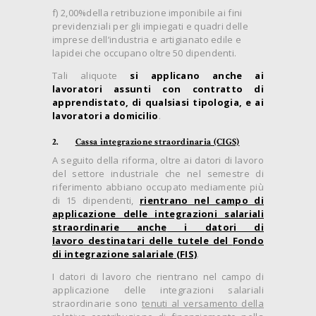
f) 2,00%della retribuzione imponibile ai fini
previdenziali per gli impiegati e quadri delle
imprese dell’industria e artigianato edile e
lapidei che occupano oltre 50 dipendenti.
Tali aliquote
si applicano
anche
ai
lavoratori assunti con
contratto di
apprendistato
, di qualsiasi tipologia, e ai
lavoratori a domicilio
.
2.
Cassa integrazione straordinaria (CIGS)
A seguito della riforma, oltre ai datori di lavoro
del settore industriale che nel semestre di
riferimento abbiano occupato mediamente più
di 15 dipendenti,
rientrano nel campo di
applicazione delle integrazioni salariali
straordinarie
anche
i
datori di
lavoro
destinatari delle tutele del
Fondo
di integrazione salariale
(FIS)
.
I datori di lavoro che rientrano nel campo di
applicazione delle integrazioni salariali
straordinarie sono
tenuti al versamento della