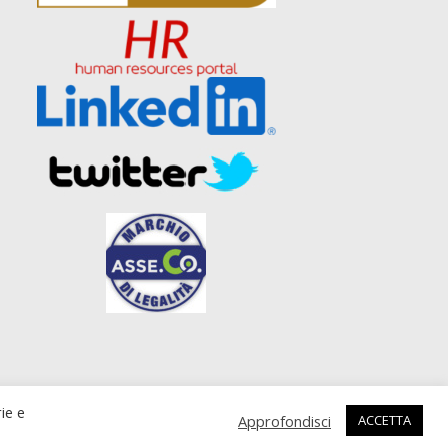
zato da
UPANE web agency Roma
rie e
Approfondisci
ACCETTA