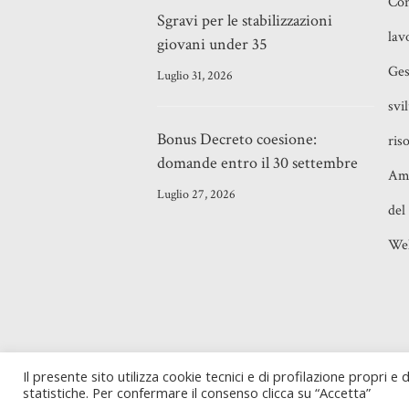
Con
Sgravi per le stabilizzazioni
lav
giovani under 35
Ges
Luglio 31, 2026
svi
Bonus Decreto coesione:
ris
domande entro il 30 settembre
Amm
Luglio 27, 2026
del
Wel
©2021
Adriano Majolino
- Piazza Verban
Il presente sito utilizza cookie tecnici e di profilazione propri e di
Milano (MI) - P. IVA 10843450585
statistiche. Per confermare il consenso clicca su “Accetta”