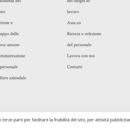
sulenza del
nei luoghi di
oro
lavoro
tione e
Asse.co
luppo delle
Ricerca e selezione
orse umane
del personale
inistrazione
Lavora con noi
 personale
Contatti
fare aziendale
o, 16 00199 Roma (RM) e Piazza IV Novembre, 4 20124
Realiz
 terze parti per facilitare la fruibilità del sito, per attività pubblicita