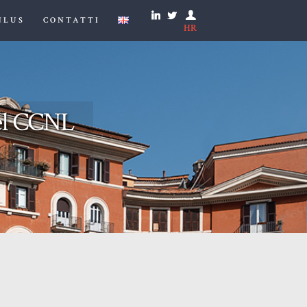
NLUS
CONTATTI
HR
del CCNL