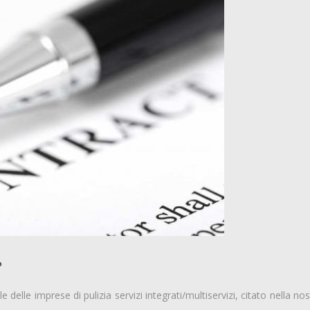
o
 delle imprese di pulizia servizi integrati/multiservizi, citato nella n