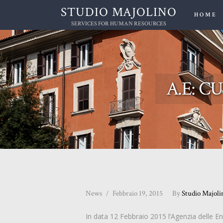
STUDIO MAJOLINO
HOME
SERVICES FOR HUMAN RESOURCES
A.E: CU 
News
Febbraio 19, 2015
By
Studio Majoli
In data 12 Febbraio 2015 l’Agenzia delle En