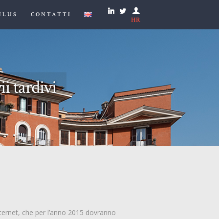
NLUS
CONTATTI
HR
i tardivi
nternet, che per l’anno 2015 dovranno