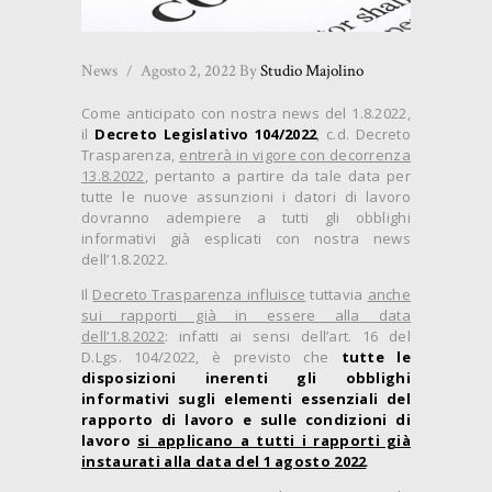
News
Agosto 2, 2022
By
Studio Majolino
Come anticipato con nostra news del 1.8.2022,
il
Decreto Legislativo 104/2022
, c.d. Decreto
Trasparenza,
entrerà in vigore con decorrenza
13.8.2022
, pertanto a partire da tale data per
tutte le nuove assunzioni i datori di lavoro
dovranno adempiere a tutti gli obblighi
informativi già esplicati con nostra news
dell’1.8.2022.
Il
Decreto Trasparenza influisce
tuttavia
anche
sui rapporti già in essere alla data
dell’1.8.2022
: infatti ai sensi dell’art. 16 del
D.Lgs. 104/2022, è previsto che
tutte le
disposizioni inerenti gli obblighi
informativi sugli elementi essenziali del
rapporto di lavoro e sulle condizioni di
lavoro
si applicano a tutti i rapporti già
instaurati alla data del 1 agosto 2022
.