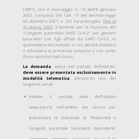
L’INPS, con il messaggio n. 74 dell’8 gennaio
2022, comunica che l’art. 17 del decreto-legge
24 dicembre 2021, n. 221 ha prorogato,
fino al
31 marzo 2022
, il termine per la fruizione del
“Congedo parentale SARS CoV-2” per genitori
lavoratori con figli affetti da SARS CoV-2, in
quarantena da contatto o con attività didattica
o educativa in presenza sospesa o con centri
diurni assistenziali chiusi.
La domanda
, attiva nel portale dell’Istituto,
deve essere presentata esclusivamente in
modalità telematica
, attraverso uno dei
seguenti canali:
tramite il portale web dell’Istituto
www.inps.it, nell’ambito dei servizi per
presentare le domande di “Maternità e
congedo parentale lavoratori dipendenti,
autonomi, gestione separata”, se si è in