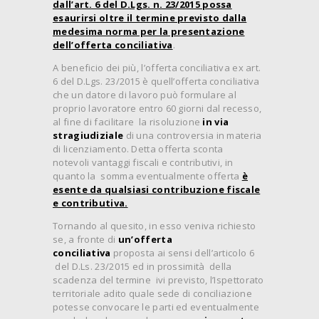
dall’art. 6 del D.Lgs. n. 23/2015 possa
esaurirsi oltre il termine previsto dalla
medesima norma per la presentazione
dell’offerta conciliativa
.
A beneficio dei più, l’offerta conciliativa ex art.
6 del D.Lgs. 23/2015 è quell’offerta conciliativa
che un datore di lavoro può formulare al
proprio lavoratore entro 60 giorni dal recesso,
al fine di facilitare la risoluzione
in via
stragiudiziale
di una controversia in materia
di licenziamento. Detta offerta sconta
notevoli vantaggi fiscali e contributivi, in
quanto la somma eventualmente offerta
è
esente da qualsiasi contribuzione fiscale
e contributiva.
Tornando al quesito, in esso veniva richiesto
se, a fronte di
un’offerta
conciliativa
proposta ai sensi dell’articolo 6
del D.Ls. 23/2015 ed in prossimità della
scadenza del termine ivi previsto, l’Ispettorato
territoriale adito quale sede di conciliazione
potesse convocare le parti ed eventualmente