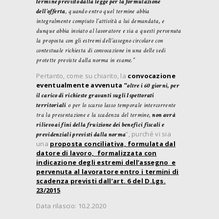
termine previsto dalla legge per la formulazione
dell’offerta
, quando entro quel termine abbia
integralmente compiuto l’attività a lui demandata, e
dunque abbia inviato al lavoratore e sia a questi pervenuta
la proposta con gli estremi dell’assegno circolare con
contestuale richiesta di convocazione in una delle sedi
protette previste dalla norma in esame.”
Pertanto, come su chiarito, la
convocazione
eventualmente avvenuta “
oltre i 60 giorni, per
il carico di richieste gravanti sugli Ispettorati
territoriali
o per lo scarso lasso temporale intercorrente
tra la presentazione e la scadenza del termine,
non avrà
rilievo ai fini della fruizione dei benefici fiscali e
”, purché vi sia
previdenziali previsti dalla norma
una
proposta conciliativa, formulata dal
datore di lavoro, formalizzata con
indicazione degli estremi dell’assegno e
pervenuta al lavoratore entro i termini di
scadenza previsti dall’art. 6 del D.Lgs.
23/2015
.
Data rilascio: 10.2.2020