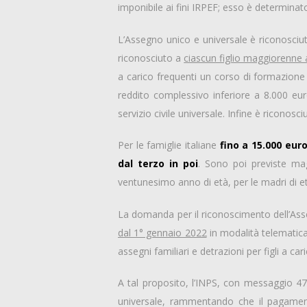
imponibile ai fini IRPEF; esso è determinat
L’Assegno unico e universale è riconosciut
riconosciuto a
ciascun figlio maggiorenne 
a carico frequenti un corso di formazione 
reddito complessivo inferiore a 8.000 eur
servizio civile universale. Infine è riconosci
Per le famiglie italiane
fino a 15.000 euro
dal terzo in poi
. Sono poi previste mag
ventunesimo anno di età, per le madri di età
La domanda per il riconoscimento dell’As
dal 1° gennaio 2022
in modalità telematica
assegni familiari e detrazioni per figli a ca
A tal proposito, l’INPS, con messaggio 47
universale, rammentando che il pagamen