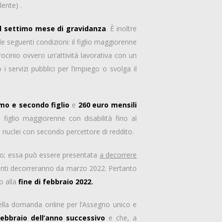
ente) .
l settimo mese di gravidanza
. È inoltre
le seguenti condizioni: il figlio maggiorenne
ocinio ovvero un’attività lavorativa con un
servizi pubblici per l’impiego o svolga il
imo e secondo figlio
e
260 euro mensili
 figlio maggiorenne con disabilità fino al
r i nuclei con secondo percettore di reddito.
no; essa può essere presentata
a decorrere
ttanti decorreranno da marzo 2022. Pertanto
no alla
fine di febbraio 2022.
della domanda online per l’Assegno unico e
ebbraio dell’anno successivo
e che, a