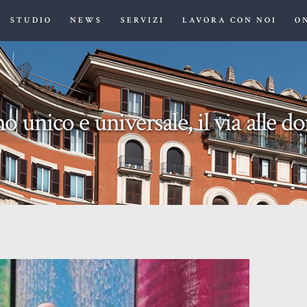
HOME
STUDIO
NEWS
SERVIZI
LAVORA CON NOI
O
STUDIO MAJOLINO
STUDIO
NEWS
o unico e universale, il via alle 
SERVIZI
LAVORA CON NOI
ONLUS
CONTATTI