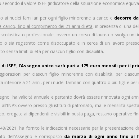
o secondo il valore ISEE (indicatore della situazione economica equival
o ai nuclei familiari
per ogni figlio minorenne a carico
e
decorre da
a carico, fino al compimento dei 21 anni di età
, in presenza di una del
scolastica o professionale, ovvero un corso di laurea o svolga un tir
o o sia registrato come disoccupato e in cerca di un lavoro presso i 
uto senza limiti di età per ciascun figlio con disabilità.
 di ISEE
,
l’Assegno unico sarà pari a 175 euro mensili per il pr
giorazioni per ciascun figlio minorenne con disabilità, per ciascun
 inferiore a 21 anni, per i nuclei familiari con quattro o più figli e pe
segno ha validità annuale e pertanto dovrà essere rinnovata ogni an
 all’INPS ovvero presso gli istituti di patronato, ma le mensilità spe
rico, erogate ai dipendenti e visibili in busta paga, restano operative fi
48/2021, ha fornito le indicazioni necessarie per la presentazione 
to dell’Assegno è corrisposto
da marzo di ogni anno fino al f