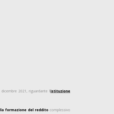
 dicembre 2021, riguardante l’
istituzione
lla formazione del reddito
complessivo