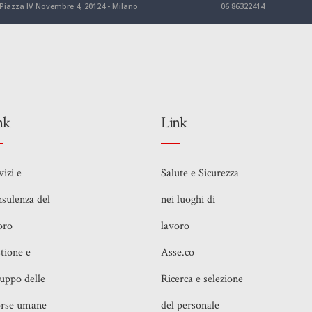
Piazza IV Novembre 4, 20124 - Milano
06 86322414
nk
Link
vizi e
Salute e Sicurezza
sulenza del
nei luoghi di
oro
lavoro
tione e
Asse.co
luppo delle
Ricerca e selezione
orse umane
del personale