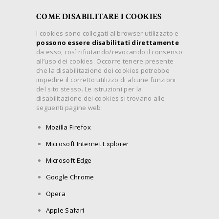
COME DISABILITARE I COOKIES
I cookies sono collegati al browser utilizzato e
possono essere disabilitati direttamente
da esso, così rifiutando/revocando il consenso
all’uso dei cookies. Occorre tenere presente
che la disabilitazione dei cookies potrebbe
impedire il corretto utilizzo di alcune funzioni
del sito stesso. Le istruzioni per la
disabilitazione dei cookies si trovano alle
seguenti pagine web:
Mozilla Firefox
Microsoft Internet Explorer
Microsoft Edge
Google Chrome
Opera
Apple Safari