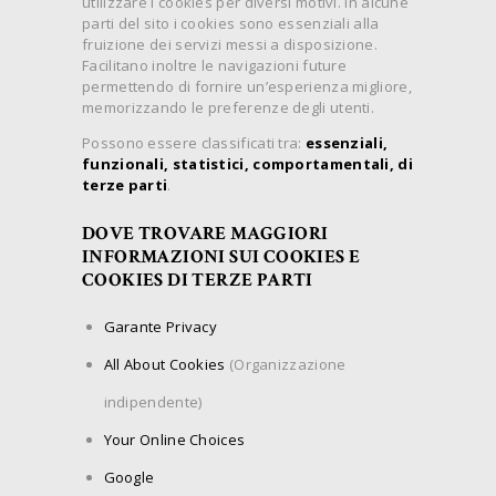
utilizzare i cookies per diversi motivi. In alcune
parti del sito i cookies sono essenziali alla
fruizione dei servizi messi a disposizione.
Facilitano inoltre le navigazioni future
permettendo di fornire un’esperienza migliore,
memorizzando le preferenze degli utenti.
Possono essere classificati tra:
essenziali,
funzionali, statistici, comportamentali, di
terze parti
.
DOVE TROVARE MAGGIORI
INFORMAZIONI SUI COOKIES E
COOKIES DI TERZE PARTI
Garante Privacy
All About Cookies
(Organizzazione
indipendente)
Your Online Choices
Google