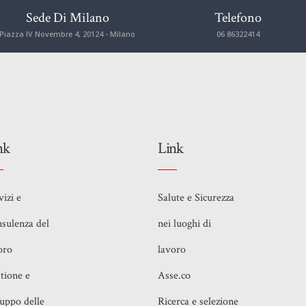
Sede Di Milano
Telefono
Piazza IV Novembre 4, 20124 - Milano
06 86322414
nk
Link
vizi e
Salute e Sicurezza
sulenza del
nei luoghi di
oro
lavoro
tione e
Asse.co
luppo delle
Ricerca e selezione