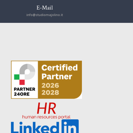
E-Mail
info@studiomajolino.it